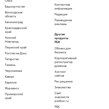
Омск
Контактная
Башкортостан
информация
Вологодская
Редакция
область
Размещение
Калининград
рекламы
Краснодарский
край
Другие
Нижний
продукты
Новгород
РБК
Пермский край
Облако для
бизнеса
Ростов-на-Дону
Корпоративный
Татарстан
регистратор
Тюмень
доменов
Черноземье
Хостинг
сайтов
Кавказ
Рег.решения
Карелия
Знакомства
Мурманск
Сайт
Приморский
знакомств
край
podbor.ru
РБК