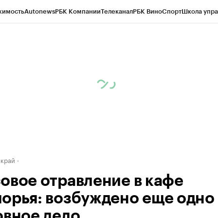
жимость
Autonews
РБК Компании
Телеканал
РБК Вино
Спорт
Школа упра
д
Стиль
Крипто
РБК Бизнес-среда
Дискуссионный клуб
Исследования
К
а контрагентов
Политика
Экономика
Бизнес
Технологии и медиа
Фина
 край
овое отравление в кафе
орья: возбуждено еще одно
овное дело