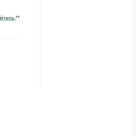
йтесь.
**