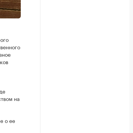
ного
твенного
вное
иков
де
ством на
е о ее