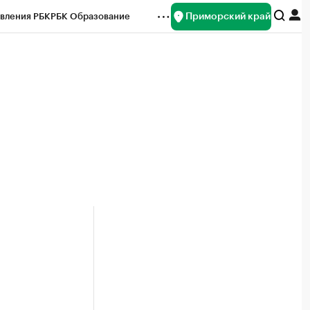
Приморский край
вления РБК
РБК Образование
редитные рейтинги
Франшизы
нсы
Рынок наличной валюты