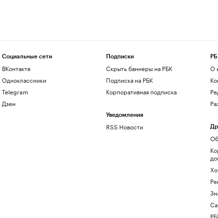
Социальные сети
Подписки
РБ
ВКонтакте
Скрыть баннеры на РБК
О 
Одноклассники
Подписка на РБК
Ко
Telegram
Корпоративная подписка
Ре
Дзен
Ра
Уведомления
RSS Новости
Др
Об
Ко
до
Хо
Ре
Зн
Са
РБ