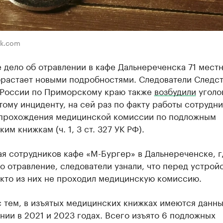
ik.com
 дело об отравлении в кафе Дальнереченска 71 мест
брастает новыми подробностями. Следователи Следс
 России по Приморскому краю также
возбудили
уголо
тому инциденту, на сей раз по факту работы сотрудн
 прохождения медицинской комиссии по подложным
им книжкам (ч. 1, 3 ст. 327 УК РФ).
я сотрудников кафе «М-Бургер» в Дальнереченске, г
 отравление, следователи узнали, что перед устрой
икто из них не проходил медицинскую комиссию.
 тем, в изъятых медицинских книжках имеются данны
ии в 2021 и 2023 годах. Всего изъято 6 подложных