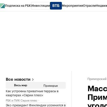
Подписка на РБК
Инвестиции
Мероприятия
Отрасли
Недви
РБК Курсы
РБК Life
Тренды
Визионеры
Национальные проекты
Горо
Газета
Спецпроекты СПб
Конференции СПб
Спецпроекты
Проверк
Приморский
Все новости
Приморье
Весь мир
Масс
Как устроены приватные террасы в
квартирах «Серии плюс»
Прим
РБК и ПИК Серия плюс
Экс-президент Финляндии усомнился в
угол