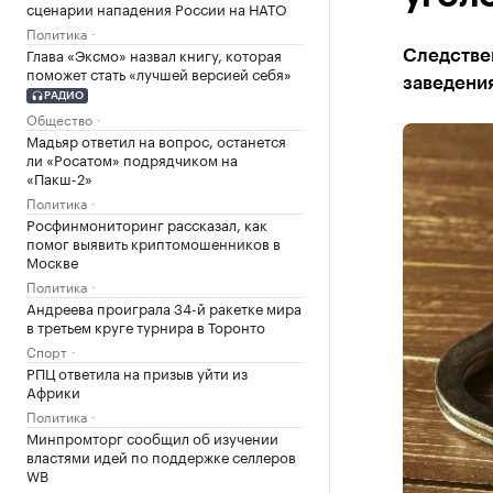
сценарии нападения России на НАТО
Политика
Глава «Эксмо» назвал книгу, которая
Следстве
поможет стать «лучшей версией себя»
заведени
РАДИО
Общество
Мадьяр ответил на вопрос, останется
ли «Росатом» подрядчиком на
«Пакш-2»
Политика
Росфинмониторинг рассказал, как
помог выявить криптомошенников в
Москве
Политика
Андреева проиграла 34-й ракетке мира
в третьем круге турнира в Торонто
Спорт
РПЦ ответила на призыв уйти из
Африки
Политика
Минпромторг сообщил об изучении
властями идей по поддержке селлеров
WB