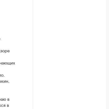
е
дзоре
ечающих
ло.
ыкин.
раю в
хся в