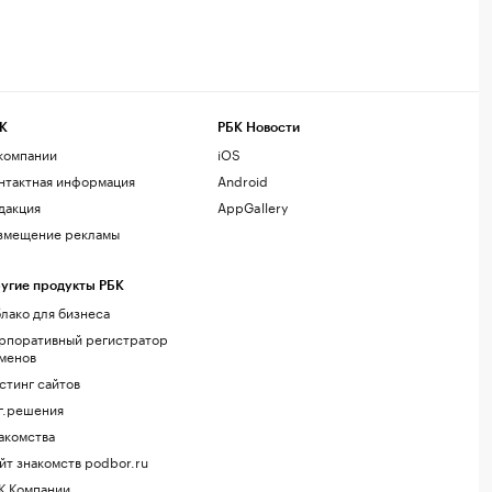
К
РБК Новости
компании
iOS
нтактная информация
Android
дакция
AppGallery
змещение рекламы
угие продукты РБК
лако для бизнеса
рпоративный регистратор
менов
стинг сайтов
г.решения
акомства
йт знакомств podbor.ru
К Компании