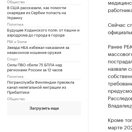
медицинс
Общество
В США рассказали, как помогли
работник
снарядам из Сербии попасть на
Украину
Сейчас с
Политика
Будущее Ходынского поля: от пашни и
официаль
аэродрома до города в городе
РБК и Stone
Ранее РБ
Звезда НБА избежал наказания за
незаконное ношение оружия
массовог
Спорт
пострада
Силы ПВО сбили 75 БПЛА над
назвали с
регионами России за 12 часов
собственн
Политика
Погранслужба Финляндии пресекла
требован
канал нелегальной миграции из
предусмот
Прибалтики
Расследов
Общество
Владелиц
Загрузить еще
Кроме то
марте 202