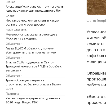
Бизнес
Александр Усик заявил, что у него есть
«два варианта» для прощального боя
Спорт
Что такое медленная жизнь и какую
Фото: freep
роль в этом играет дерево
РБК и Старквуд
Уголовное
Метеоролог рассказала о погоде в
жителя о
Москве на выходных
комитета
Общество
Глава ВЦИОМ объяснил, почему
дело по э
абитуриенты стали прагматичнее
кафе без
Общество
медицинск
Власти США поддержали Свято-
Троицкий монастырь РПЦЗ в борьбе с
ветряками
Опрашива
Общество
произошло
Трамп обжалует запрет на
работу н
строительство бального зала в Белом
доме
Политика
«Вместе с
Как выглядит портрет абитуриента в
прохожден
2026 году. Видео РБК