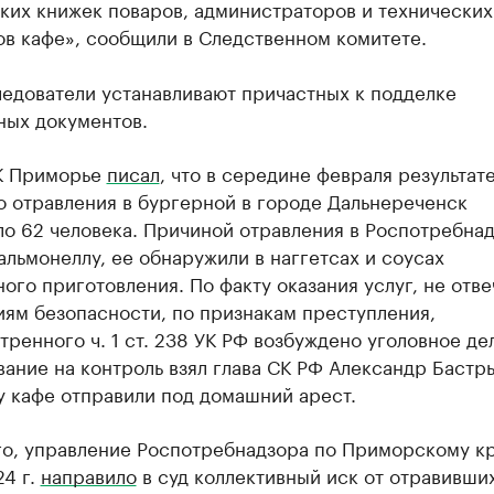
ких книжек поваров, администраторов и технических
ов кафе», сообщили в Следственном комитете.
ледователи устанавливают причастных к подделке
ных документов.
К Приморье
писал
, что в середине февраля результат
о отравления в бургерной в городе Дальнереченск
ло 62 человека. Причиной отравления в Роспотребна
альмонеллу, ее обнаружили в наггетсах и соусах
ого приготовления. По факту оказания услуг, не отв
иям безопасности, по признакам преступления,
ренного ч. 1 ст. 238 УК РФ возбуждено уголовное де
ание на контроль взял глава СК РФ Александр Бастр
у кафе отправили под домашний арест.
го, управление Роспотребнадзора по Приморскому к
4 г.
направило
в суд коллективный иск от отравивши