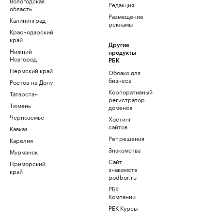
Вологодская
Редакция
область
Размещение
Калининград
рекламы
Краснодарский
край
Другие
Нижний
продукты
Новгород
РБК
Пермский край
Облако для
бизнеса
Ростов-на-Дону
Корпоративный
Татарстан
регистратор
Тюмень
доменов
Черноземье
Хостинг
сайтов
Кавказ
Рег.решения
Карелия
Знакомства
Мурманск
Сайт
Приморский
знакомств
край
podbor.ru
РБК
Компании
РБК Курсы