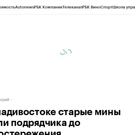
жимость
Autonews
РБК Компании
Телеканал
РБК Вино
Спорт
Школа упра
д
Стиль
Крипто
РБК Бизнес-среда
Дискуссионный клуб
Исследования
К
а контрагентов
Политика
Экономика
Бизнес
Технологии и медиа
Фина
 край
ладивостоке старые мины
ли подрядчика до
остережения