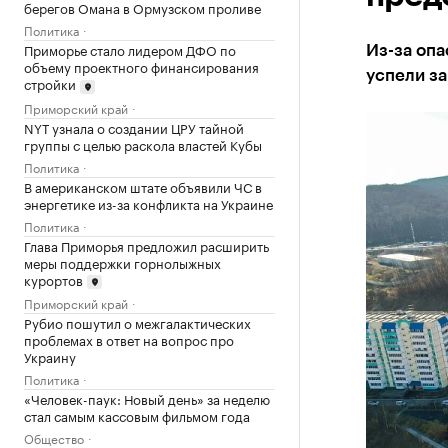
берегов Омана в Ормузском проливе
Политика
Приморье стало лидером ДФО по
Из-за опа
объему проектного финансирования
успели за
стройки
Приморский край
NYT узнала о создании ЦРУ тайной
группы с целью раскола властей Кубы
Политика
В американском штате объявили ЧС в
энергетике из-за конфликта на Украине
Политика
Глава Приморья предложил расширить
меры поддержки горнолыжных
курортов
Приморский край
Рубио пошутил о межгалактических
проблемах в ответ на вопрос про
Украину
Политика
«Человек-паук: Новый день» за неделю
стал самым кассовым фильмом года
Общество