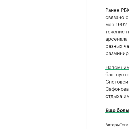
Ранее РБ
связано с
мае 1992 
течение 
арсенала
разных ча
разминир
Напомни
благоуст
Снеговой 
Сафонова,
отдыха им
Еще боль
Авторы
Теги