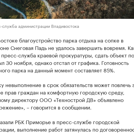
с-служба администрации Владивостока
остоке благоустройство парка отдыха на сопке в
не Снеговая Падь не удалось завершить вовремя. Ка
пресс-служба краевой прокуратуры, сдать объект п
л 30 ноября, однако отстал от графика. Готовность
ого парка на данный момент составляет 85%.
у невыполнение в срок обязательств может повлечь 
е прав граждан на комфортную городскую среду,
ному директору ООО «Технострой ДВ» объявлено
режение», – говорится в сообщении.
казали РБК Приморье в пресс-службе городской
ации, выполнение работ затянулась по договореннос