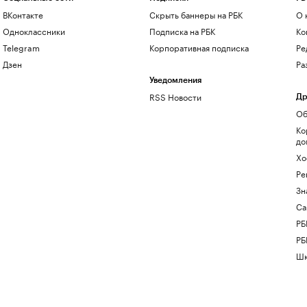
ВКонтакте
Скрыть баннеры на РБК
О 
Одноклассники
Подписка на РБК
Ко
Telegram
Корпоративная подписка
Ре
Дзен
Ра
Уведомления
RSS Новости
Др
Об
Ко
до
Хо
Ре
Зн
Са
РБ
РБ
Шк