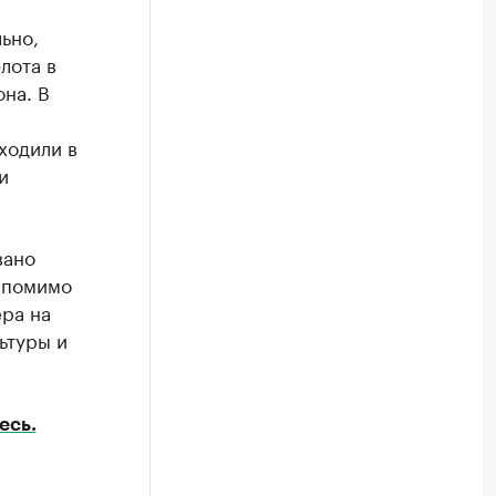
ьно,
лота в
она. В
ходили в
и
вано
 помимо
ера на
ьтуры и
есь.