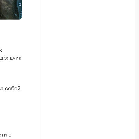
к
одрядчик
за собой
ти с