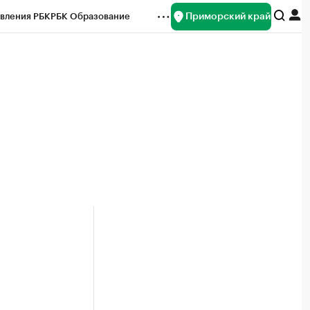
Приморский край
вления РБК
РБК Образование
редитные рейтинги
Франшизы
нсы
Рынок наличной валюты