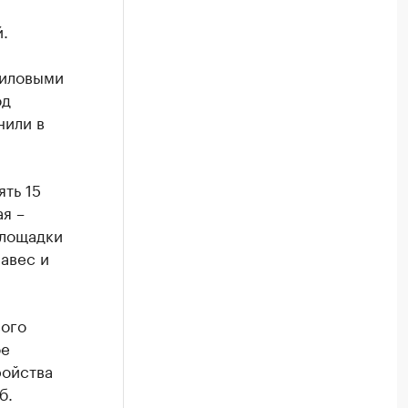
.
силовыми
од
нили в
ть 15
я –
площадки
навес и
вого
ое
ройства
б.