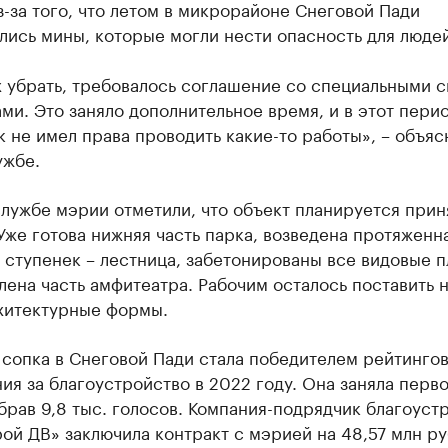
-за того, что летом в микрорайоне Снеговой Пади
ись мины, которые могли нести опасность для людей
х убрать, требовалось соглашение со специальными 
ми. Это заняло дополнительное время, и в этот пери
 не имел права проводить какие-то работы», – объяс
ужбе.
лужбе мэрии отметили, что объект планируется приня
Уже готова нижняя часть парка, возведена протяженна
 ступенек – лестница, забетонированы все видовые 
лена часть амфитеатра. Рабочим осталось поставить 
хитектурные формы.
сопка в Снеговой Пади стала победителем рейтинго
ия за благоустройство в 2022 году. Она заняла перв
брав 9,8 тыс. голосов. Компания-подрядчик благоуст
ой ДВ» заключила контракт с мэрией на 48,57 млн ру