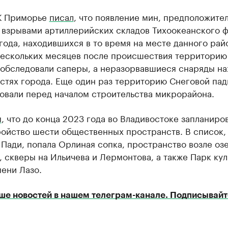
К Приморье
писал
, что появление мин, предположител
 взрывами артиллерийских складов Тихоокеанского ф
года, находившихся в то время на месте данного рай
нескольких месяцев после происшествия территорию
 обследовали саперы, а неразорвавшиеся снаряды на
стях города. Еще один раз территорию Снеговой пад
овали перед началом строительства микрорайона.
м
, что до конца 2023 года во Владивостоке запланиро
ройство шести общественных пространств. В список,
Пади, попала Орлиная сопка, пространство возле оз
 скверы на Ильичева и Лермонтова, а также Парк кул
ени Лазо.
ше новостей в нашем телеграм-канале. Подписывайт