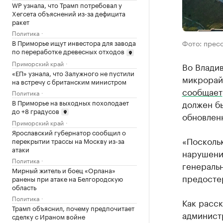
WP узнала, что Трамп потребовал у
Хегсета объяснений из-за дефицита
ракет
Политика
Фото: прес
В Приморье ищут инвестора для завода
по переработке древесных отходов
Приморский край
Во Владив
«ЕП» узнала, что Залужного не пустили
микрорайо
на встречу с британским министром
сообщает
Политика
В Приморье на выходных похолодает
должен бы
до +8 градусов
обновленн
Приморский край
Ярославский губернатор сообщил о
«Поскольк
перекрытии трассы на Москву из-за
атаки
нарушени
Политика
генераль
Мирный житель и боец «Орлана»
предосте
ранены при атаке на Белгородскую
область
Политика
Как расс
Трамп объяснил, почему предпочитает
администр
сделку с Ираном войне