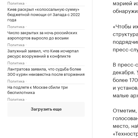
мэрией из
Политика
Киев раскрыл «колоссальную сумму»
обнаружил
бюджетной помощи от Запада с 2022
года
«Чтобы и
Политика
Число закрытых за ночь российских
структура
аэропортов выросло до восьми
подрядчик
Политика
пресс-сл
Залужный заявил, что Киев исчерпал
ресурс вооружений в конфликте
Политика
В пресс-с
Лантратова заявила, что судьба более
декабря. 
300 курян неизвестна после вторжения
более 170
Политика
и установ
На подлете к Москве сбили три
беспилотника
малые ар
Политика
Отметим, 
Загрузить еще
голосован
место, на
«Техностр