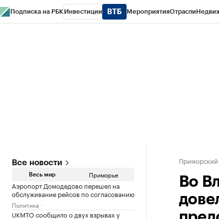
Подписка на РБК
Инвестиции
Мероприятия
Отрасли
Недви
РБК Курсы
РБК Life
Тренды
Визионеры
Национальные проекты
Горо
Газета
Спецпроекты СПб
Конференции СПб
Спецпроекты
Проверк
Приморский
Все новости
Приморье
Весь мир
Во В
Аэропорт Домодедово перешел на
обслуживание рейсов по согласованию
дове
Политика
UKMTO сообщило о двух взрывах у
пред