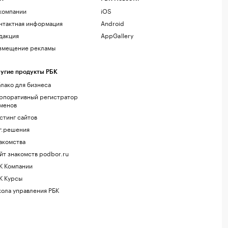
компании
iOS
нтактная информация
Android
дакция
AppGallery
змещение рекламы
угие продукты РБК
лако для бизнеса
рпоративный регистратор
менов
стинг сайтов
г.решения
акомства
йт знакомств podbor.ru
К Компании
К Курсы
ола управления РБК