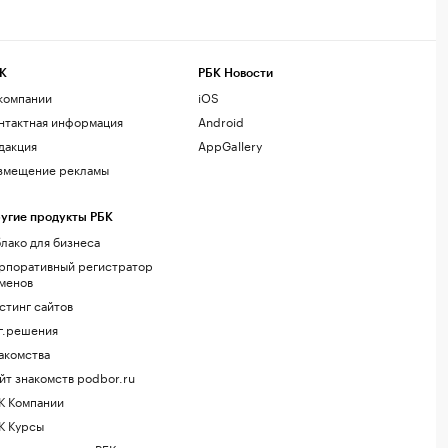
К
РБК Новости
компании
iOS
нтактная информация
Android
дакция
AppGallery
змещение рекламы
угие продукты РБК
лако для бизнеса
рпоративный регистратор
менов
стинг сайтов
г.решения
акомства
йт знакомств podbor.ru
К Компании
К Курсы