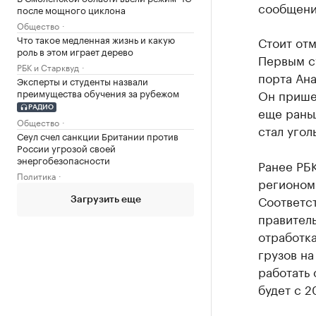
сообщени
после мощного циклона
Общество
Что такое медленная жизнь и какую
Стоит отм
роль в этом играет дерево
Первым с
РБК и Старквуд
порта Ана
Эксперты и студенты назвали
преимущества обучения за рубежом
Он пришел
еще рань
РАДИО
Общество
стал уголь
Сеул счел санкции Британии против
России угрозой своей
энергобезопасности
Ранее РБ
Политика
регионом 
Соответс
Загрузить еще
правитель
отработк
грузов на
работать 
будет с 2