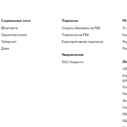
Социальные сети
Подписки
РБ
ВКонтакте
Скрыть баннеры на РБК
О 
Одноклассники
Подписка на РБК
Ко
Telegram
Корпоративная подписка
Ре
Дзен
Ра
Уведомления
RSS Новости
Др
Об
Ко
до
Хо
Ре
Зн
Са
РБ
РБ