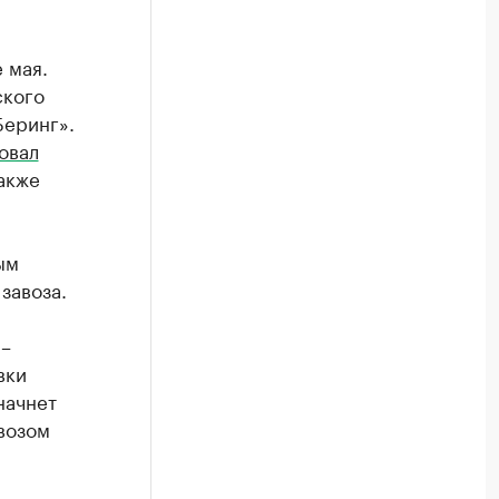
 мая.
ского
Беринг».
овал
акже
ым
завоза.
 –
вки
начнет
авозом