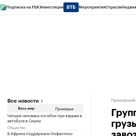
Подписка на РБК
Инвестиции
Мероприятия
Отрасли
Недви
РБК Курсы
РБК Life
Тренды
Визионеры
Национальные проекты
Горо
Газета
Спецпроекты СПб
Конференции СПб
Спецпроекты
Проверк
Приморский
Все новости
Приморье
Весь мир
Груп
Четыре человека погибли при взрыве в
автобусе в Сирии
груз
Общество
В Африке поддержали Инфантино
заво