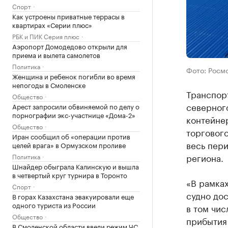
Спорт
Как устроены приватные террасы в
квартирах «Серии плюс»
РБК и ПИК Серия плюс
Аэропорт Домодедово открыли для
приема и вылета самолетов
Политика
Фото: Росм
Женщина и ребенок погибли во время
непогоды в Смоленске
Транспор
Общество
северного
Арест запросили обвиняемой по делу о
порнографии экс-участнице «Дома-2»
контейне
Общество
торгового
Иран сообщил об «операции против
весь пери
целей врага» в Ормузском проливе
региона.
Политика
Шнайдер обыграла Калинскую и вышла
в четвертый круг турнира в Торонто
«В рамка
Спорт
судно дос
В горах Казахстана эвакуировали еще
одного туриста из России
в том чис
Общество
прибытия 
В Смоленской области ввели режим ЧС