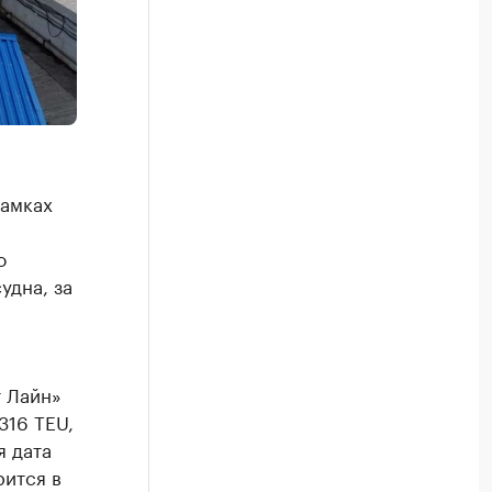
рамках
о
удна, за
 Лайн»
316 TEU,
я дата
рится в