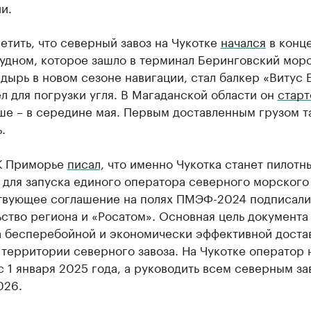
и.
етить, что северный завоз на Чукотке
начался
в конце
удном, которое зашло в терминал Беринговский мор
дырь в новом сезоне навигации, стал балкер «Витус 
 для погрузки угля. В Магаданской области он
старт
ше – в середине мая. Первым доставленным грузом т
.
К Приморье
писал
, что именно Чукотка станет пилотн
для запуска единого оператора северного морского 
твующее соглашение на полях ПМЭФ-2024 подписали
ство региона и «Росатом». Основная цель документа
а бесперебойной и экономически эффективной доста
 территории северного завоза. На Чукотке оператор 
с 1 января 2025 года, а руководить всем северным з
026.