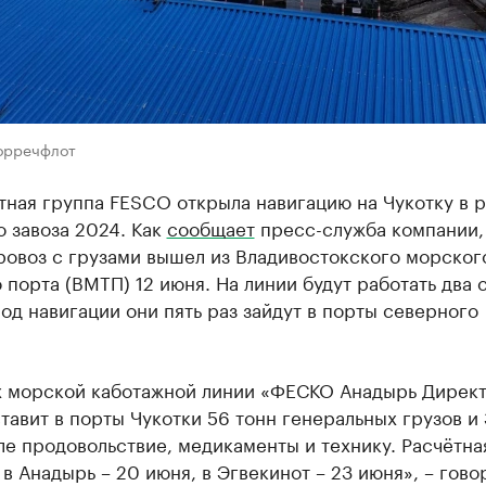
орречфлот
тная группа FESCO открыла навигацию на Чукотку в 
 завоза 2024. Как
сообщает
пресс-служба компании,
ровоз с грузами вышел из Владивостокского морског
 порта (ВМТП) 12 июня. На линии будут работать два с
од навигации они пять раз зайдут в порты северного
х морской каботажной линии «ФЕСКО Анадырь Директ
тавит в порты Чукотки 56 тонн генеральных грузов и 
ле продовольствие, медикаменты и технику. Расчётна
в Анадырь – 20 июня, в Эгвекинот – 23 июня», – гово