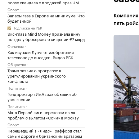
после скандала с продажей прав ЧМ
Спорт
Запасы газа в Европе на минимуме. Что
Компания 
будет зимой
пять рейс
Подписка на РБК
Экс-глава Mind Money признала вину
по «делу брокеров» о хищении ₽7 млрд
Финансы
Как изучали Луну: от изобретения
телескопа до высадки. Видео РБК
Общество
Трамп заявил о прогрессе в
урегулировании украинского
конфликта
Политика
Гендиректор «ИжАвиа» объявил об
увольнении
Политика
Матч Первой лиги перенесли из-за
проблем с вылетом «Сочи» в Москву
Спорт
Перешедший в «Лидс» Траффорд стал
самым дорогим британским вратарем