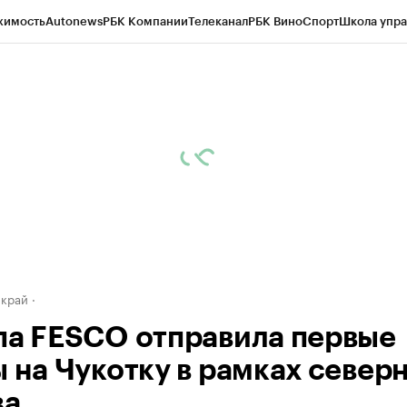
жимость
Autonews
РБК Компании
Телеканал
РБК Вино
Спорт
Школа упра
д
Стиль
Крипто
РБК Бизнес-среда
Дискуссионный клуб
Исследования
К
а контрагентов
Политика
Экономика
Бизнес
Технологии и медиа
Фина
 край
па FESCO отправила первые
ы на Чукотку в рамках север
за