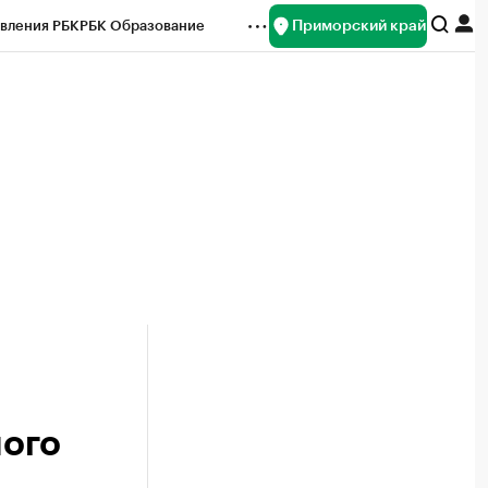
Приморский край
вления РБК
РБК Образование
редитные рейтинги
Франшизы
нсы
Рынок наличной валюты
ного