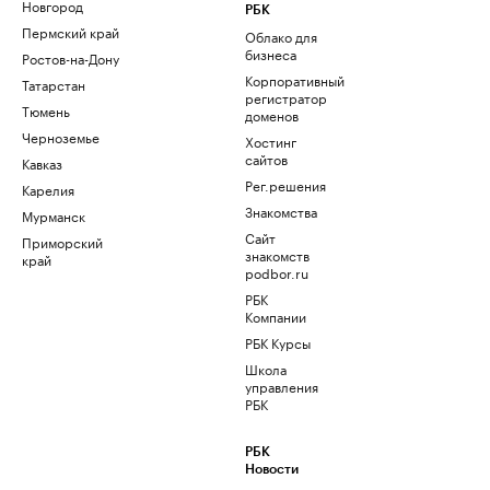
Новгород
РБК
Пермский край
Облако для
бизнеса
Ростов-на-Дону
Корпоративный
Татарстан
регистратор
Тюмень
доменов
Черноземье
Хостинг
сайтов
Кавказ
Рег.решения
Карелия
Знакомства
Мурманск
Сайт
Приморский
знакомств
край
podbor.ru
РБК
Компании
РБК Курсы
Школа
управления
РБК
РБК
Новости