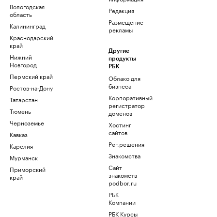
Вологодская
Редакция
область
Размещение
Калининград
рекламы
Краснодарский
край
Другие
Нижний
продукты
Новгород
РБК
Пермский край
Облако для
бизнеса
Ростов-на-Дону
Корпоративный
Татарстан
регистратор
Тюмень
доменов
Черноземье
Хостинг
сайтов
Кавказ
Рег.решения
Карелия
Знакомства
Мурманск
Сайт
Приморский
знакомств
край
podbor.ru
РБК
Компании
РБК Курсы