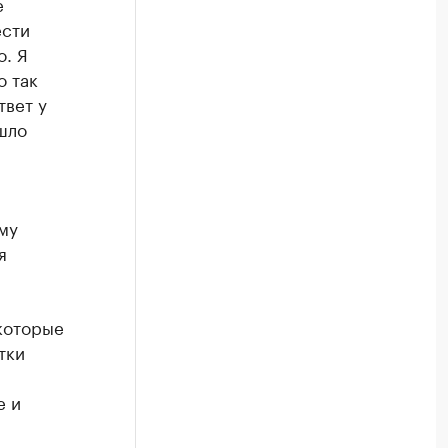
е
ести
о. Я
о так
твет у
шло
му
я
 которые
тки
е и