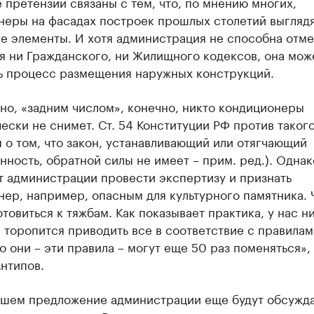
претензии связаны с тем, что, по мнению многих,
неры на фасадах построек прошлых столетий выглядя
е элементы. И хотя администрация не способна отме
я ни Гражданского, ни Жилищного кодексов, она мож
ь процесс размещения наружных конструкций.
но, «задним числом», конечно, никто кондиционеры
ески не снимет. Ст. 54 Конституции РФ против такого
 о том, что закон, устанавливающий или отягчающий
нность, обратной силы не имеет – прим. ред.). Однак
т администрации провести экспертизу и признать
ер, например, опасным для культурного памятника. 
отовиться к тяжбам. Как показывает практика, у нас ни
 торопится приводить все в соответствие с правилам
о они – эти правила – могут еще 50 раз поменяться», 
нтипов.
йшем предложение администрации еще будут обсужда