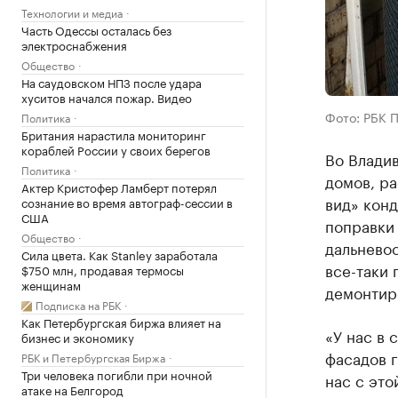
Технологии и медиа
Часть Одессы осталась без
электроснабжения
Общество
На саудовском НПЗ после удара
хуситов начался пожар. Видео
Фото: РБК 
Политика
Британия нарастила мониторинг
кораблей России у своих берегов
Во Владив
Политика
домов, р
Актер Кристофер Ламберт потерял
вид» конд
сознание во время автограф-сессии в
США
поправки
Общество
дальневос
Сила цвета. Как Stanley заработала
все-таки 
$750 млн, продавая термосы
женщинам
демонтиро
Подписка на РБК
Как Петербургская биржа влияет на
«У нас в 
бизнес и экономику
фасадов г
РБК и Петербургская Биржа
Три человека погибли при ночной
нас с это
атаке на Белгород