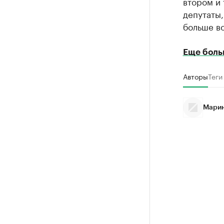
втором и 
депутаты,
больше во
Еще боль
Авторы
Теги
Марин