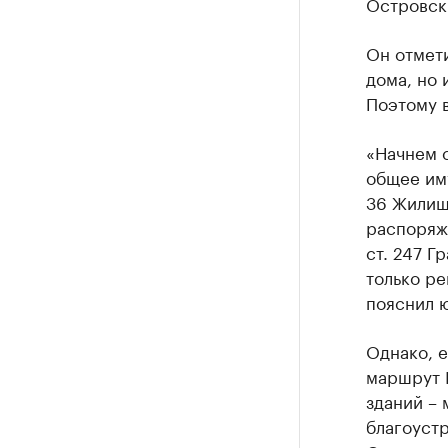
Островск
Он отмет
дома, но
Поэтому 
«Начнем с
общее иму
36 Жилищн
распоряжа
ст. 247 Г
только р
пояснил ю
Однако, е
маршрут 
зданий – 
благоустр