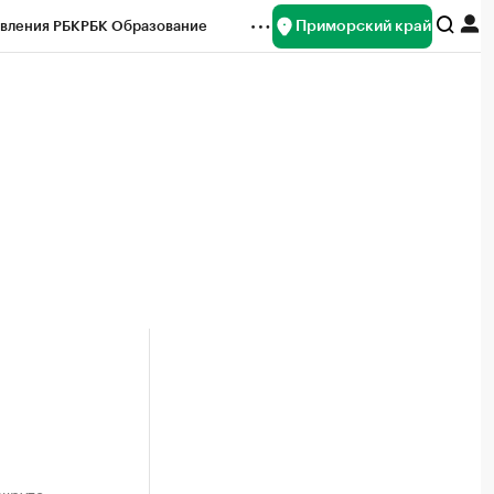
Приморский край
вления РБК
РБК Образование
редитные рейтинги
Франшизы
нсы
Рынок наличной валюты
ршруте