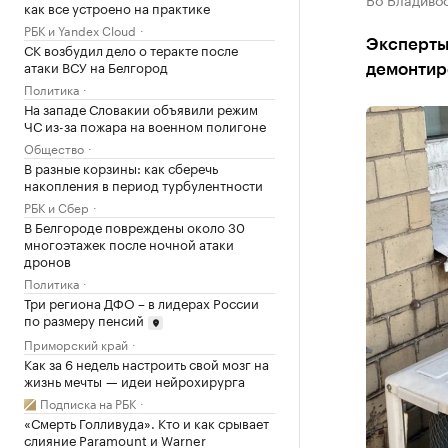
как все устроено на практике
РБК и Yandex Cloud
Эксперты 
СК возбудил дело о теракте после
атаки ВСУ на Белгород
демонтир
Политика
На западе Словакии объявили режим
ЧС из-за пожара на военном полигоне
Общество
В разные корзины: как сберечь
накопления в период турбулентности
РБК и Сбер
В Белгороде повреждены около 30
многоэтажек после ночной атаки
дронов
Политика
Три региона ДФО – в лидерах России
по размеру пенсий
Приморский край
Как за 6 недель настроить свой мозг на
жизнь мечты — идеи нейрохирурга
Подписка на РБК
«Смерть Голливуда». Кто и как срывает
слияние Paramount и Warner