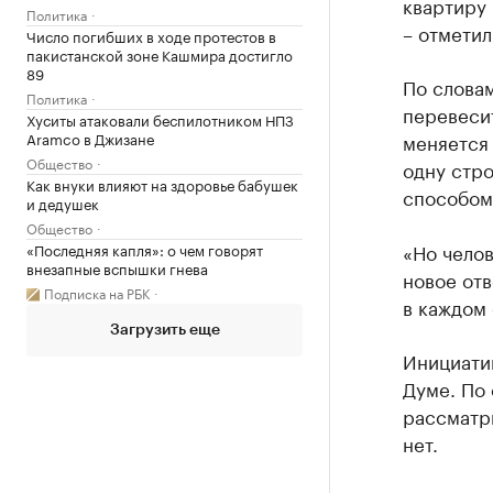
квартиру 
Политика
– отметил
Число погибших в ходе протестов в
пакистанской зоне Кашмира достигло
89
По слова
Политика
перевесит
Хуситы атаковали беспилотником НПЗ
Aramco в Джизане
меняется 
Общество
одну стро
Как внуки влияют на здоровье бабушек
способом
и дедушек
Общество
«Но челов
«Последняя капля»: о чем говорят
внезапные вспышки гнева
новое отв
Подписка на РБК
в каждом 
Загрузить еще
Инициати
Думе. По 
рассматр
нет.