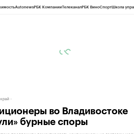
жимость
Autonews
РБК Компании
Телеканал
РБК Вино
Спорт
Школа упра
д
Стиль
Крипто
РБК Бизнес-среда
Дискуссионный клуб
Исследования
К
а контрагентов
Политика
Экономика
Бизнес
Технологии и медиа
Фина
 край
иционеры во Владивостоке
ули» бурные споры
стоке предложили демонтировать кондиционеры на гостевом ма