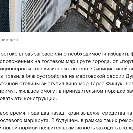
Приморье
остоке вновь заговорили о необходимости избавить 
асположенных на гостевом маршруте города, от «пор
иционеров и телевизионных антенн. С инициативой в
 в правила благоустройства на мартовской сессии Д
точной столицы выступил вице-мэр Тарас Фищук. Ес
примут, жильцов смогут в принудительном порядке за
вать эти конструкции.
свое время, года два назад, край выделял средства н
остевого маршрута. В будущем, в рамках таких ремон
й новой нормой появится возможность заходить в ка