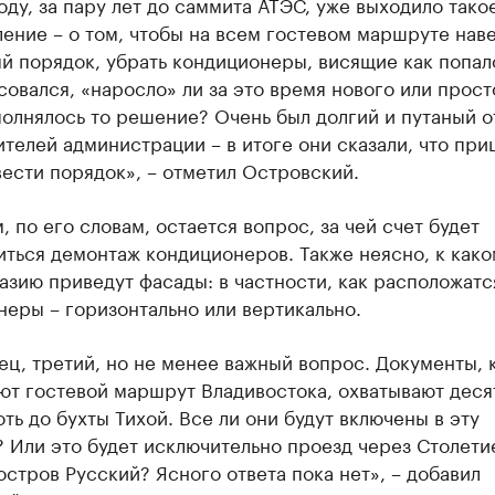
оду, за пару лет до саммита АТЭС, уже выходило тако
ение – о том, чтобы на всем гостевом маршруте нав
й порядок, убрать кондиционеры, висящие как попал
овался, «наросло» ли за это время нового или прост
олнялось то решение? Очень был долгий и путаный о
телей администрации – в итоге они сказали, что при
ести порядок», – отметил Островский.
 по его словам, остается вопрос, за чей счет будет
ться демонтаж кондиционеров. Также неясно, к како
зию приведут фасады: в частности, как расположатс
еры – горизонтально или вертикально.
ец, третий, но не менее важный вопрос. Документы,
ют гостевой маршрут Владивостока, охватывают деся
оть до бухты Тихой. Все ли они будут включены в эту
 Или это будет исключительно проезд через Столети
остров Русский? Ясного ответа пока нет», – добавил