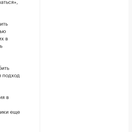
аться»,
ить
тью
х в
ь
бить
й подход
ия в
тики еще