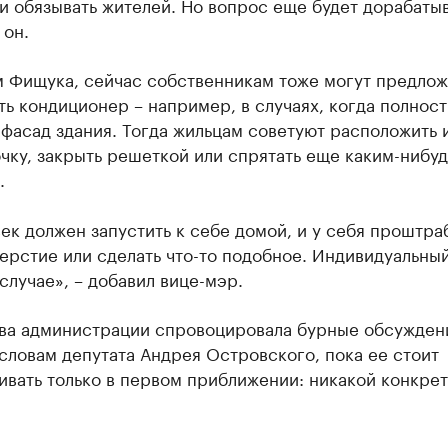
и обязывать жителей. Но вопрос еще будет дорабатыв
 он.
м Фищука, сейчас собственникам тоже могут предлож
ь кондиционер – например, в случаях, когда полнос
фасад здания. Тогда жильцам советуют расположить и
чку, закрыть решеткой или спрятать еще каким-нибуд
.
ек должен запустить к себе домой, и у себя проштра
ерстие или сделать что-то подобное. Индивидуальны
случае», ­– добавил вице-мэр.
ва администрации спровоцировала бурные обсужден
словам депутата Андрея Островского, пока ее стоит
ивать только в первом приближении: никакой конкре