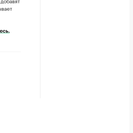
 добавят
ывает
есь.