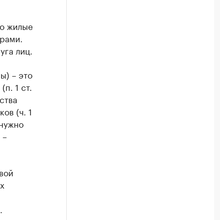
ко жилые
рами.
уга лиц.
ы) – это
п. 1 ст.
ства
ов (ч. 1
 нужно
­–
вой
х
.