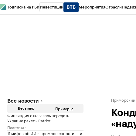
Подписка на РБК
Инвестиции
Мероприятия
Отрасли
Недви
РБК Курсы
РБК Life
Тренды
Визионеры
Национальные проекты
Горо
Газета
Спецпроекты СПб
Конференции СПб
Спецпроекты
Проверк
Приморский
Все новости
Приморье
Весь мир
Конд
Финляндия отказалась передать
Украине ракеты Patriot
«над
Политика
11 мифов об ИИ в промышленности — и
Во Владиво