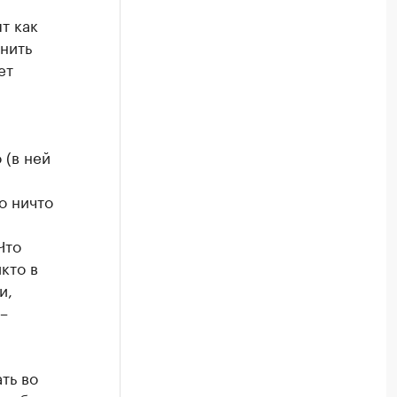
т как
нить
ет
 (в ней
о ничто
Что
кто в
и,
–
ть во