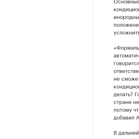
Основные 
кондицио
инородны
положени
усложнит
«Формаль
автоматич
говорится
ответстве
не сможе
кондицион
делать? Г
стране не
потому чт
добавил А
В дальне