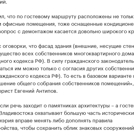
ий.
ил, что по гостевому маршруту расположены не толь
 и офисные помещения, тоже оснащенные кондиционе
вопрос с демонтажом касается довольно широкого кр
 оговорки, что фасад здания (внешние, несущие стен
щество всех собственников многоквартирного дома (
ого кодекса РФ). В силу гражданского законодатель
ться им можно только с согласия других собственник
ражданского кодекса РФ). То есть в базовом варианте
ешение общего собрания собственников помещений», 
рист Евгений Антипов.
сли речь заходит о памятниках архитектуры – а госте
Владивостока охватывает большую часть исторически
мэрия вправе менять либо дополнять правила
ойства, чтобы сохранить облик знаковых сооружений