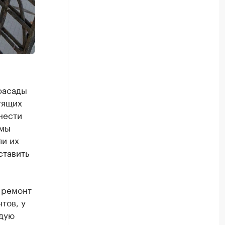
фасады
тящих
нести
умы
ли их
ставить
а ремонт
тов, у
ждую