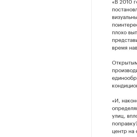
«В 2010 г
постановл
визуальны
поинтерес
плохо вып
представи
время нав
Открытым,
производи
единообра
кондицион
«И, након
определя
улиц, впл
поправку?
центр на 