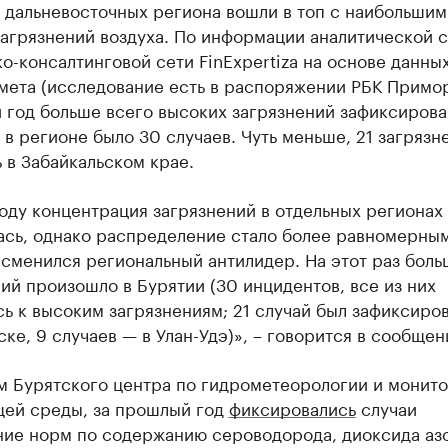
 дальневосточных региона вошли в топ с наибольшим
загрязнений воздуха. По информации аналитической 
о-консалтинговой сети FinExpertiza на основе данны
ета (исследование есть в распоряжении РБК Примор
 год больше всего высоких загрязнений зафиксирова
 в регионе было 30 случаев. Чуть меньше, 21 загрязн
 в Забайкальском крае.
оду концентрация загрязнений в отдельных регионах
ась, однако распределение стало более равномерным
сменился региональный антилидер. На этот раз боль
ий произошло в Бурятии (30 инцидентов, все из них
ь к высоким загрязнениям; 21 случай был зафиксиров
ке, 9 случаев — в Улан-Удэ)», – говорится в сообщен
м Бурятского центра по гидрометеорологии и монит
ей среды, за прошлый год
фиксировались
случаи
ие норм по содержанию сероводорода, диоксида азо