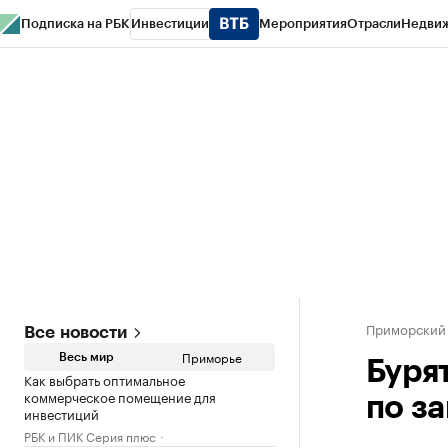
Подписка на РБК
Инвестиции
Мероприятия
Отрасли
Недви
РБК Курсы
РБК Life
Тренды
Визионеры
Национальные проекты
Горо
Газета
Спецпроекты СПб
Конференции СПб
Спецпроекты
Проверк
Приморский
Все новости
Приморье
Весь мир
Буря
Как выбрать оптимальное
коммерческое помещение для
по з
инвестиций
РБК и ПИК Серия плюс