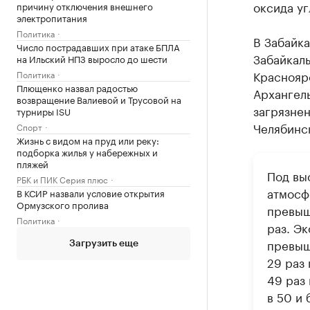
оксида уг
причину отключения внешнего
электропитания
Политика
В Забайка
Число пострадавших при атаке БПЛА
Забайкаль
на Ильский НПЗ выросло до шести
Красноярс
Политика
Плющенко назвал радостью
Архангель
возвращение Валиевой и Трусовой на
загрязнен
турниры ISU
Челябинс
Спорт
Жизнь с видом на пруд или реку:
подборка жилья у набережных и
пляжей
Под вы
РБК и ПИК Серия плюс
атмосф
В КСИР назвали условие открытия
Ормузского пролива
превыш
Политика
раз. Э
превыш
Загрузить еще
29 раз 
49 раз
в 50 и