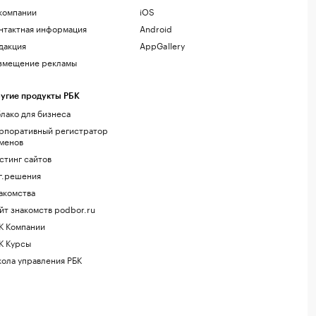
компании
iOS
нтактная информация
Android
дакция
AppGallery
змещение рекламы
угие продукты РБК
лако для бизнеса
рпоративный регистратор
менов
стинг сайтов
г.решения
акомства
йт знакомств podbor.ru
К Компании
К Курсы
ола управления РБК