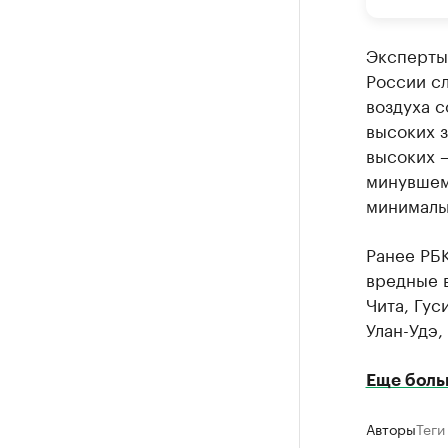
Эксперты 
России сл
воздуха с
высоких з
высоких –
минувшем
минималь
Ранее РБ
вредные в
Чита, Гус
Улан-Удэ
Еще боль
Авторы
Теги