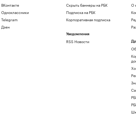
ВКонтакте
Скрыть баннеры на РБК
О 
Одноклассники
Подписка на РБК
Ко
Telegram
Корпоративная подписка
Ре
Дзен
Ра
Уведомления
RSS Новости
Др
Об
Ко
до
Хо
Ре
Зн
Са
РБ
РБ
Шк