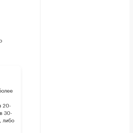
ю
более
 20-
в 30-
, либо