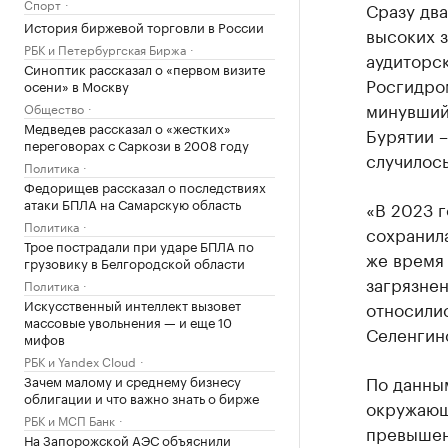
Спорт
Сразу два
История биржевой торговли в России
высоких 
РБК и Петербургская Биржа
аудиторск
Синоптик рассказал о «первом визите
Росгидром
осени» в Москву
минувший
Общество
Медведев рассказал о «жестких»
Бурятии –
переговорах с Саркози в 2008 году
случилось
Политика
Федорищев рассказал о последствиях
атаки БПЛА на Самарскую область
«В 2023 г
Политика
сохранил
Трое пострадали при ударе БПЛА по
же время 
грузовику в Белгородской области
загрязнен
Политика
Искусственный интеллект вызовет
относилис
массовые увольнения — и еще 10
Селенгинс
мифов
РБК и Yandex Cloud
По данны
Зачем малому и среднему бизнесу
облигации и что важно знать о бирже
окружающ
РБК и МСП Банк
превышен
На Запорожской АЭС объяснили