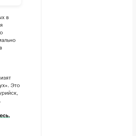
ых в
я
о
мально
в
низят
ух». Это
урийск,
.
есь.