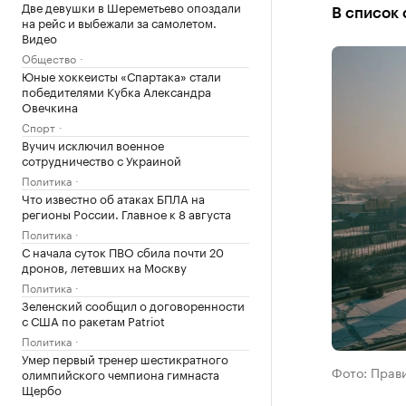
Две девушки в Шереметьево опоздали
В список 
на рейс и выбежали за самолетом.
Видео
Общество
Юные хоккеисты «Спартака» стали
победителями Кубка Александра
Овечкина
Спорт
Вучич исключил военное
сотрудничество с Украиной
Политика
Что известно об атаках БПЛА на
регионы России. Главное к 8 августа
Политика
С начала суток ПВО сбила почти 20
дронов, летевших на Москву
Политика
Зеленский сообщил о договоренности
с США по ракетам Patriot
Политика
Умер первый тренер шестикратного
Фото: Прав
олимпийского чемпиона гимнаста
Щербо