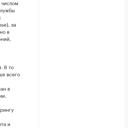
 числом
службы
х
ье), за
но в
ений,
. В то
ше всего
ан в
ии.
орингу
та и