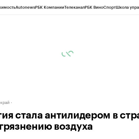
жимость
Autonews
РБК Компании
Телеканал
РБК Вино
Спорт
Школа упра
д
Стиль
Крипто
РБК Бизнес-среда
Дискуссионный клуб
Исследования
К
а контрагентов
Политика
Экономика
Бизнес
Технологии и медиа
Фина
 край
тия стала антилидером в стр
агрязнению воздуха