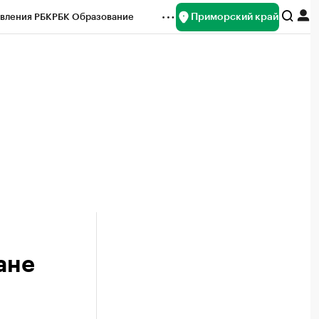
Приморский край
вления РБК
РБК Образование
редитные рейтинги
Франшизы
нсы
Рынок наличной валюты
ане