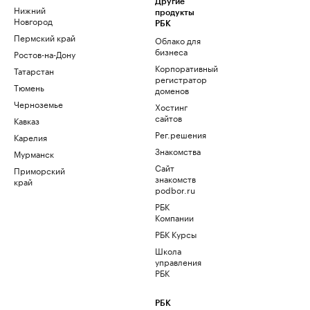
Другие
Нижний
продукты
Новгород
РБК
Пермский край
Облако для
бизнеса
Ростов-на-Дону
Корпоративный
Татарстан
регистратор
Тюмень
доменов
Черноземье
Хостинг
сайтов
Кавказ
Рег.решения
Карелия
Знакомства
Мурманск
Сайт
Приморский
знакомств
край
podbor.ru
РБК
Компании
РБК Курсы
Школа
управления
РБК
РБК