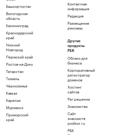
Контактная
Башкортостан
информация
Вологодская
Редакция
область
Размещение
Калининград
рекламы
Краснодарский
край
Другие
Нижний
продукты
Новгород
РБК
Пермский край
Облако для
бизнеса
Ростов-на-Дону
Корпоративный
Татарстан
регистратор
Тюмень
доменов
Черноземье
Хостинг
сайтов
Кавказ
Рег.решения
Карелия
Знакомства
Мурманск
Сайт
Приморский
знакомств
край
podbor.ru
РБК
Компании