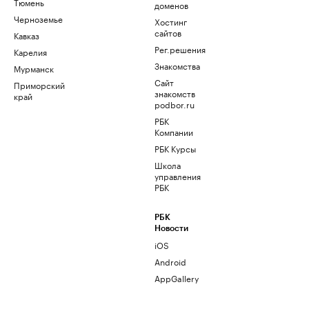
Тюмень
доменов
Черноземье
Хостинг
сайтов
Кавказ
Рег.решения
Карелия
Знакомства
Мурманск
Сайт
Приморский
знакомств
край
podbor.ru
РБК
Компании
РБК Курсы
Школа
управления
РБК
РБК
Новости
iOS
Android
AppGallery