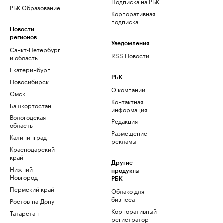
Подписка на РБК
РБК Образование
Корпоративная
подписка
Новости
регионов
Уведомления
Санкт-Петербург
RSS Новости
и область
Екатеринбург
РБК
Новосибирск
О компании
Омск
Контактная
Башкортостан
информация
Вологодская
Редакция
область
Размещение
Калининград
рекламы
Краснодарский
край
Другие
Нижний
продукты
Новгород
РБК
Пермский край
Облако для
бизнеса
Ростов-на-Дону
Корпоративный
Татарстан
регистратор