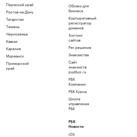
Пермский край
Облако для
бизнеса
Ростов-на-Дону
Корпоративный
Татарстан
регистратор
Тюмень
доменов
Черноземье
Хостинг
сайтов
Кавказ
Рег.решения
Карелия
Знакомства
Мурманск
Сайт
Приморский
знакомств
край
podbor.ru
РБК
Компании
РБК Курсы
Школа
управления
РБК
РБК
Новости
iOS