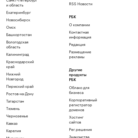
RSS Новости
и область
Екатеринбург
РБК
Новосибирск
О компании
Омск
Контактная
Башкортостан
информация
Вологодская
Редакция
область
Размещение
Калининград
рекламы
Краснодарский
край
Другие
Нижний
продукты
Новгород
РБК
Пермский край
Облако для
бизнеса
Ростов-на-Дону
Корпоративный
Татарстан
регистратор
Тюмень
доменов
Черноземье
Хостинг
сайтов
Кавказ
Рег.решения
Карелия
Знакомства
Мурманск