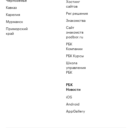
Хостинг
сайтов
Кавказ
Рег.решения
Карелия
Знакомства
Мурманск
Сайт
Приморский
знакомств
край
podbor.ru
РБК
Компании
РБК Курсы
Школа
управления
РБК
РБК
Новости
iOS
Android
AppGallery