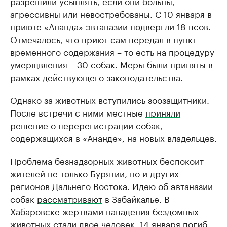
разрешили усыплять, если они больны,
агрессивны или невостребованы. С 10 января в
приюте «Ананда» эвтаназии подвергли 18 псов.
Отмечалось, что приют сам передал в пункт
временного содержания – то есть на процедуру
умерщвления – 30 собак. Меры были приняты в
рамках действующего законодательства.
Однако за животных вступились зоозащитники.
После встречи с ними местные
приняли
решение
о перерегистрации собак,
содержащихся в «Ананде», на новых владельцев.
Проблема безнадзорных животных беспокоит
жителей не только Бурятии, но и других
регионов Дальнего Востока. Идею об эвтаназии
собак
рассматривают
в Забайкалье. В
Хабаровске жертвами нападения бездомных
животных стали двое человек. 14 января
погиб