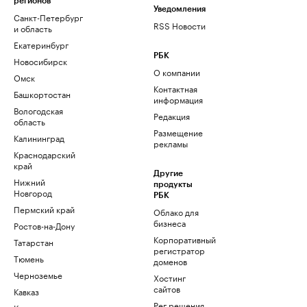
регионов
Уведомления
Санкт-Петербург
RSS Новости
и область
Екатеринбург
РБК
Новосибирск
О компании
Омск
Контактная
Башкортостан
информация
Вологодская
Редакция
область
Размещение
Калининград
рекламы
Краснодарский
край
Другие
Нижний
продукты
Новгород
РБК
Пермский край
Облако для
бизнеса
Ростов-на-Дону
Корпоративный
Татарстан
регистратор
Тюмень
доменов
Черноземье
Хостинг
сайтов
Кавказ
Рег.решения