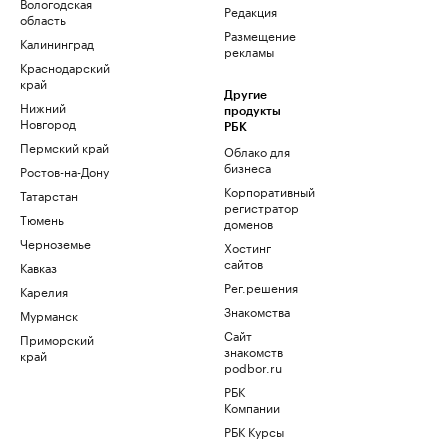
Вологодская
Редакция
область
Размещение
Калининград
рекламы
Краснодарский
край
Другие
Нижний
продукты
Новгород
РБК
Пермский край
Облако для
бизнеса
Ростов-на-Дону
Корпоративный
Татарстан
регистратор
Тюмень
доменов
Черноземье
Хостинг
сайтов
Кавказ
Рег.решения
Карелия
Знакомства
Мурманск
Сайт
Приморский
знакомств
край
podbor.ru
РБК
Компании
РБК Курсы