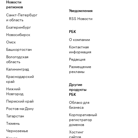
Новости
регионов
Уведомления
Санкт-Петербург
RSS Новости
и область
Екатеринбург
РБК
Новосибирск
О компании
Омск
Контактная
Башкортостан
информация
Вологодская
Редакция
область
Размещение
Калининград
рекламы
Краснодарский
край
Другие
Нижний
продукты
Новгород
РБК
Пермский край
Облако для
бизнеса
Ростов-на-Дону
Корпоративный
Татарстан
регистратор
Тюмень
доменов
Черноземье
Хостинг
сайтов
Кавказ