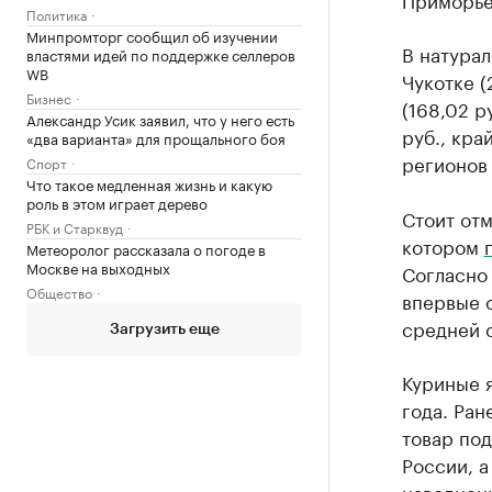
Политика
Минпромторг сообщил об изучении
В натура
властями идей по поддержке селлеров
WB
Чукотке (
Бизнес
(168,02 р
Александр Усик заявил, что у него есть
руб., кра
«два варианта» для прощального боя
регионов 
Спорт
Что такое медленная жизнь и какую
роль в этом играет дерево
Стоит отм
РБК и Старквуд
котором
Метеоролог рассказала о погоде в
Москве на выходных
Согласно 
Общество
впервые с
средней с
Загрузить еще
Куриные 
года. Ра
товар по
России, а
наводнени