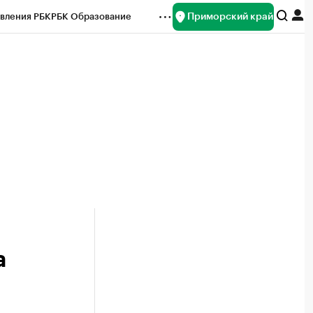
Приморский край
вления РБК
РБК Образование
редитные рейтинги
Франшизы
нсы
Рынок наличной валюты
а