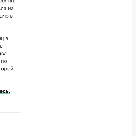
сла на
цию в
ц в
ь
два
 по
торой
есь.