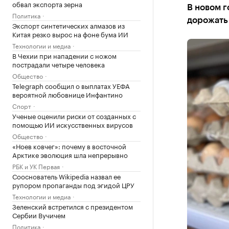
обвал экспорта зерна
В новом 
Политика
дорожать
Экспорт синтетических алмазов из
Китая резко вырос на фоне бума ИИ
Технологии и медиа
В Чехии при нападении с ножом
пострадали четыре человека
Общество
Telegraph сообщил о выплатах УЕФА
вероятной любовнице Инфантино
Спорт
Ученые оценили риски от созданных с
помощью ИИ искусственных вирусов
Общество
«Ноев ковчег»: почему в восточной
Арктике эволюция шла непрерывно
РБК и УК Первая
Сооснователь Wikipedia назвал ее
рупором пропаганды под эгидой ЦРУ
Технологии и медиа
Зеленский встретился с президентом
Сербии Вучичем
Политика