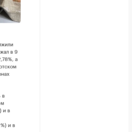
лжили
жал в 9
,78%, а
котском
онах
 в
ем
 и в
%) и в