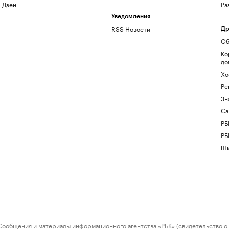
Дзен
Ра
Уведомления
RSS Новости
Др
Об
Ко
до
Хо
Ре
Зн
Са
РБ
РБ
Шк
ения и материалы информационного агентства «РБК» (свидетельство о 