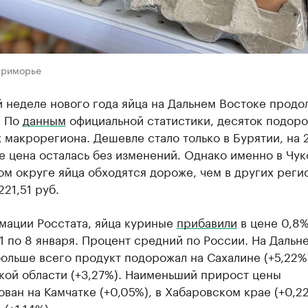
Приморье
 неделе нового года яйца на Дальнем Востоке продо
. По
данным
официальной статистики, десяток подоро
 макрорегиона. Дешевле стало только в Бурятии, на 2
е цена осталась без изменений. Однако именно в Чу
м округе яйца обходятся дороже, чем в других реги
221,51 руб.
мации Росстата, яйца куриные
прибавили
в цене 0,8%
1 по 8 января. Процент средний по России. На Дальн
ольше всего продукт подорожал на Сахалине (+5,22%)
кой области (+3,27%). Наименьший прирост цены
ван на Камчатке (+0,05%), в Хабаровском крае (+0,22
(+1,14%).