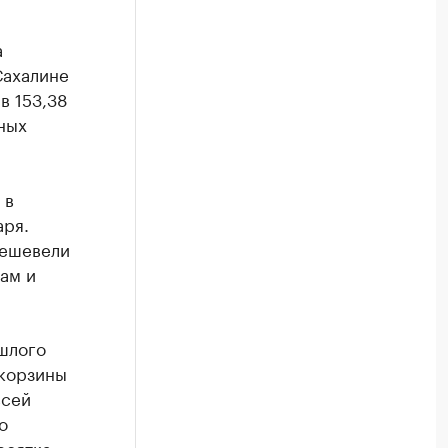
а
 Сахалине
в 153,38
ных
 в
аря.
дешевели
ам и
шлого
 корзины
всей
о
есятка