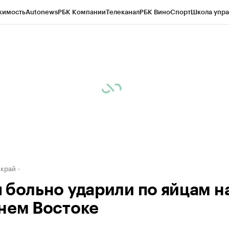
жимость
Autonews
РБК Компании
Телеканал
РБК Вино
Спорт
Школа упра
д
Стиль
Крипто
РБК Бизнес-среда
Дискуссионный клуб
Исследования
К
а контрагентов
Политика
Экономика
Бизнес
Технологии и медиа
Фина
 край
 больно ударили по яйцам н
нем Востоке