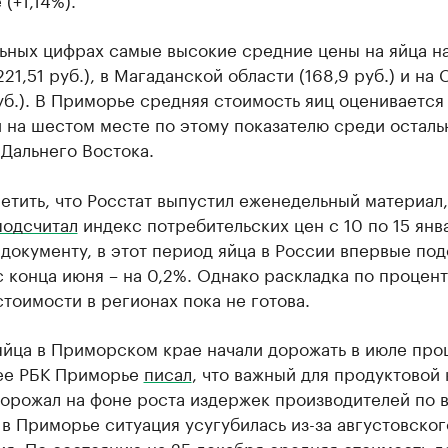
льных цифрах самые высокие средние цены на яйца н
221,51 руб.), в Магаданской области (168,9 руб.) и на
уб.). В Приморье средняя стоимость яиц оценивается 
й на шестом месте по этому показателю среди осталь
Дальнего Востока.
етить, что Росстат выпустил еженедельный материал,
подсчитал
индекс потребительских цен с 10 по 15 янв
документу, в этот период яйца в России впервые по
 конца июня – на 0,2%. Однако раскладка по процент
тоимости в регионах пока не готова.
яйца в Приморском крае начали дорожать в июле про
нее РБК Приморье
писал
, что важный для продуктовой
дорожал на фоне роста издержек производителей по 
 в Приморье ситуация усугубилась из-за августовског
я. По состоянию на 25 декабря средняя стоимость д