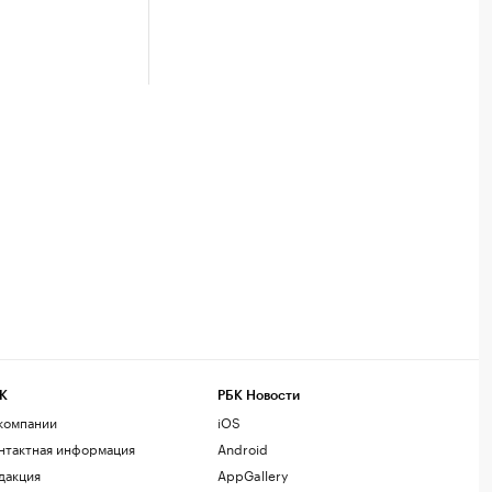
К
РБК Новости
компании
iOS
нтактная информация
Android
дакция
AppGallery