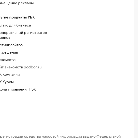
змещение рекламы
угие продукты РБК
лако для бизнеса
рпоративный регистратор
менов
стинг сайтов
г.решения
акомства
йт знакомств podbor.ru
К Компании
К Курсы
ола управления РБК
регистрации средства массовой информации выдано Федеральной