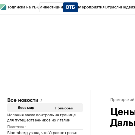
Подписка на РБК
Инвестиции
Мероприятия
Отрасли
Недви
РБК Курсы
РБК Life
Тренды
Визионеры
Национальные проекты
Горо
Газета
Спецпроекты СПб
Конференции СПб
Спецпроекты
Проверк
Приморский
Все новости
Приморье
Весь мир
Цены
Испания ввела контроль на границе
для путешественников из Италии
Даль
Политика
Bloomberg узнал, что Украине грозит