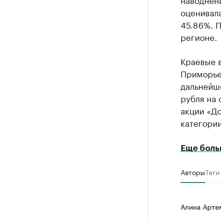
оценивала
45.86%. 
регионе.
Краевые 
Приморье 
дальнейш
рубля на 
акции «Д
категории
Еще боль
Авторы
Теги
Алина Арте