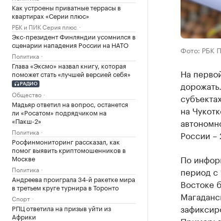
Как устроены приватные террасы в
квартирах «Серии плюс»
РБК и ПИК Серия плюс
Экс-президент Финляндии усомнился в
сценарии нападения России на НАТО
Фото: РБК 
Политика
Глава «Эксмо» назвал книгу, которая
На первой
поможет стать «лучшей версией себя»
дорожать
РАДИО
Общество
субъектах
Мадьяр ответил на вопрос, останется
на Чукотк
ли «Росатом» подрядчиком на
«Пакш-2»
автономно
Политика
России – 
Росфинмониторинг рассказал, как
помог выявить криптомошенников в
По инфор
Москве
Политика
период с 
Андреева проиграла 34-й ракетке мира
Востоке б
в третьем круге турнира в Торонто
Магаданс
Спорт
зафиксиро
РПЦ ответила на призыв уйти из
Африки
Приморье 