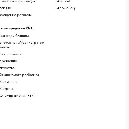
нтактная информация
Android
дакция
AppGallery
змещение рекламы
угие продукты РБК
лако для бизнеса
рпоративный регистратор
менов
стинг сайтов
г.решения
акомства
йт знакомств podbor.ru
К Компании
К Курсы
ола управления РБК