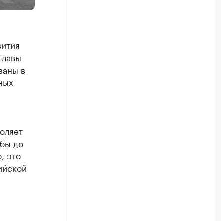
вития
главы
ваны в
ных
воляет
 бы до
, это
сийской