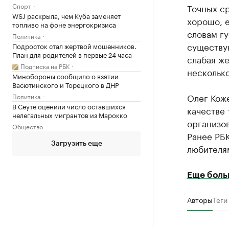
Спорт
Точных ср
WSJ раскрыла, чем Куба заменяет
хорошо, е
топливо на фоне энергокризиса
словам г
Политика
существу
Подросток стал жертвой мошенников.
План для родителей в первые 24 часа
слабая же
Подписка на РБК
несколько
Минобороны сообщило о взятии
Васютинского и Торецкого в ДНР
Олег Коже
Политика
В Сеуте оценили число оставшихся
качестве 
нелегальных мигрантов из Марокко
организо
Общество
Ранее РБ
Загрузить еще
любителям
Еще боль
Авторы
Теги