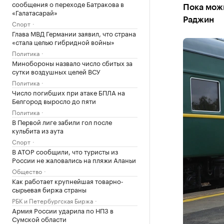
сообщения о переходе Батракова в
Пока мож
«Галатасарай»
Раджин
Спорт
Глава МВД Германии заявил, что страна
«стала целью гибридной войны»
Политика
Минобороны назвало число сбитых за
сутки воздушных целей ВСУ
Политика
Число погибших при атаке БПЛА на
Белгород выросло до пяти
Политика
В Первой лиге забили гол после
кульбита из аута
Спорт
В АТОР сообщили, что туристы из
России не жаловались на пляжи Аланьи
Общество
Как работает крупнейшая товарно-
сырьевая биржа страны
РБК и Петербургская Биржа
Армия России ударила по НПЗ в
Сумской области