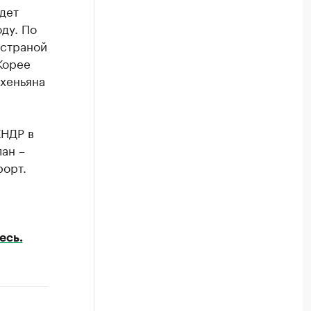
удет
ду. По
 страной
Корее
Пхеньяна
КНДР в
ан –
рорт.
есь.