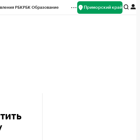
Приморский край
вления РБК
РБК Образование
редитные рейтинги
Франшизы
нсы
Рынок наличной валюты
тить
у