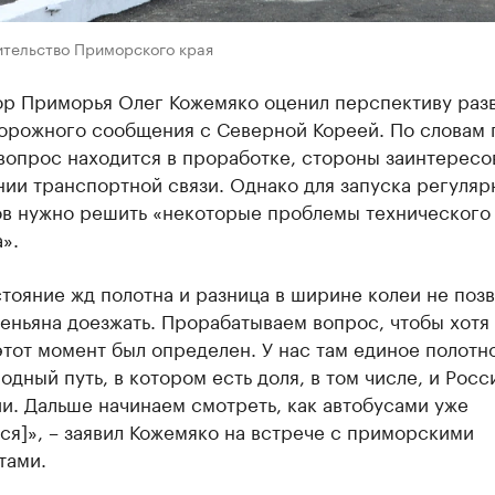
ительство Приморского края
ор Приморья Олег Кожемяко оценил перспективу раз
орожного сообщения с Северной Кореей. По словам 
вопрос находится в проработке, стороны заинтересо
ии транспортной связи. Однако для запуска регуляр
в нужно решить «некоторые проблемы технического
».
тояние жд полотна и разница в ширине колеи не поз
еньяна доезжать. Прорабатываем вопрос, чтобы хотя
тот момент был определен. У нас там единое полотно
дный путь, в котором есть доля, в том числе, и Рос
и. Дальше начинаем смотреть, как автобусами уже
ся]», – заявил Кожемяко на встрече с приморскими
тами.