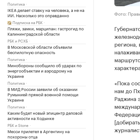
Политика
IKEA делает ставку на человека, а не на
Фото: Прав
ИИ. Насколько это оправданно
Подписка на РБК
Губернат
Пляжи, замки, марципан: гастрогид по
Калининградской области
железнод
РБК и РСХБ
региона, 
В Московской области объявили
налаживан
беспилотную опасность
маршруто
Политика
Минобороны сообщило об ударах по
характера
энергообъектам и аэродрому на
Украине
«Пока сос
Политика
В МИД России заявили об оказании
нам до Пх
Румынией прямой военной помощи
Раджина э
Украине
междунаро
Политика
Каким будет новый эпицентр деловой
Федераци
активности на Ходынке
[добирать
РБК и Stone
журналис
Месси прилетел в Аргентину на
похороны отца