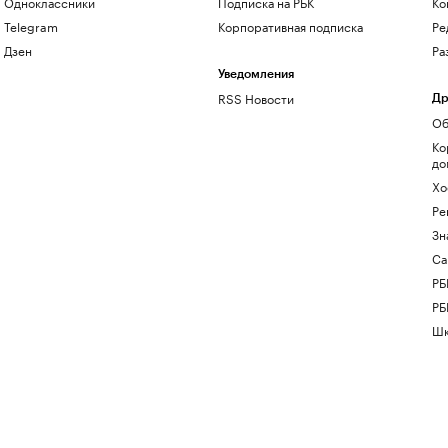
Одноклассники
Подписка на РБК
Ко
Telegram
Корпоративная подписка
Ре
Дзен
Ра
Уведомления
RSS Новости
Др
Об
Ко
до
Хо
Ре
Зн
Са
РБ
РБ
Шк