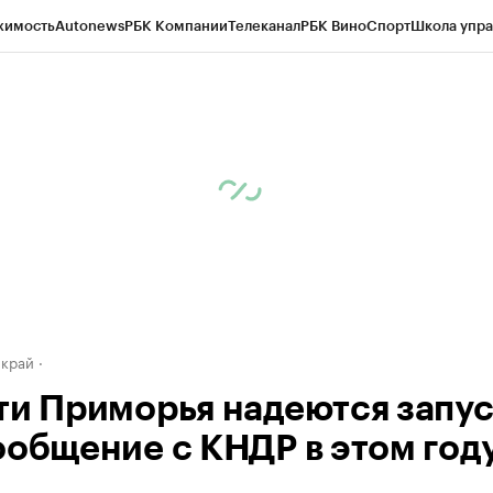
жимость
Autonews
РБК Компании
Телеканал
РБК Вино
Спорт
Школа упра
д
Стиль
Крипто
РБК Бизнес-среда
Дискуссионный клуб
Исследования
К
а контрагентов
Политика
Экономика
Бизнес
Технологии и медиа
Фина
 край
ти Приморья надеются запус
ообщение с КНДР в этом год