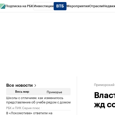
Подписка на РБК
Инвестиции
Мероприятия
Отрасли
Недви
РБК Курсы
РБК Life
Тренды
Визионеры
Национальные проекты
Горо
Газета
Спецпроекты СПб
Конференции СПб
Спецпроекты
Проверк
Приморский
Все новости
Приморье
Весь мир
Влас
Школы с отличием: как изменилось
представление об учебе рядом с домом
жд с
РБК и ПИК Серия плюс
В «Локомотиве» ответили на