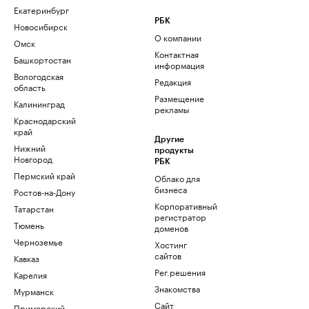
Екатеринбург
РБК
Новосибирск
О компании
Омск
Контактная
Башкортостан
информация
Вологодская
Редакция
область
Размещение
Калининград
рекламы
Краснодарский
край
Другие
Нижний
продукты
Новгород
РБК
Пермский край
Облако для
бизнеса
Ростов-на-Дону
Корпоративный
Татарстан
регистратор
Тюмень
доменов
Черноземье
Хостинг
сайтов
Кавказ
Рег.решения
Карелия
Знакомства
Мурманск
Сайт
Приморский