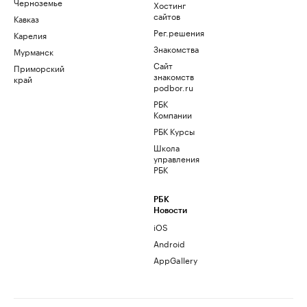
Черноземье
Хостинг
сайтов
Кавказ
Рег.решения
Карелия
Знакомства
Мурманск
Сайт
Приморский
знакомств
край
podbor.ru
РБК
Компании
РБК Курсы
Школа
управления
РБК
РБК
Новости
iOS
Android
AppGallery