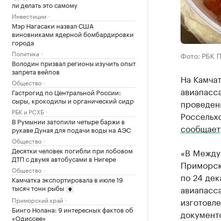
ли делать это самому
Инвестиции
Мэр Нагасаки назвал США
виновниками ядерной бомбардировки
города
Политика
Фото: РБК 
Володин призвал регионы изучить опыт
запрета вейпов
На Камча
Общество
авиапасса
Гастрогид по Центральной России:
сыры, крокодилы и органический сидр
проведен
РБК и РСХБ
Россельхо
В Румынии затопили четыре баржи в
сообщает
рукаве Дуная для подачи воды на АЭС
Общество
Десятки человек погибли при лобовом
«В Между
ДТП с двумя автобусами в Нигере
Приморск
Общество
по 24 дек
Камчатка экспортировала в июле 19
тысяч тонн рыбы
авиапасс
Приморский край
изготовле
Бинго Нолана: 9 интересных фактов об
документо
«Одиссее»