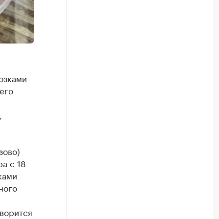
озками
его
,
зово)
а с 18
ками
ного
оворится