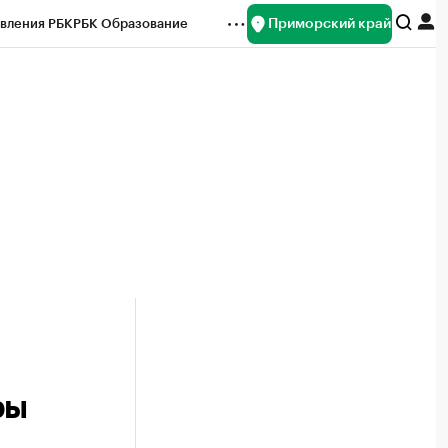
Приморский край
вления РБК
РБК Образование
редитные рейтинги
Франшизы
нсы
Рынок наличной валюты
ры