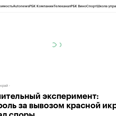
жимость
Autonews
РБК Компании
Телеканал
РБК Вино
Спорт
Школа упра
д
Стиль
Крипто
РБК Бизнес-среда
Дискуссионный клуб
Исследования
К
а контрагентов
Политика
Экономика
Бизнес
Технологии и медиа
Фина
 край
ительный эксперимент:
роль за вывозом красной ик
ал споры