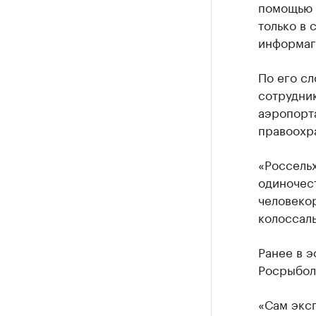
помощью 
только в 
информаге
По его сл
сотрудни
аэропорт
правоохр
«Россельх
одиночест
человекор
колоссаль
Ранее в 
Росрыбол
«Сам эксп