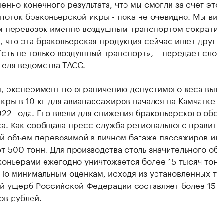
енно конечного результата, что мы смогли за счет эт
поток браконьерской икры - пока не очевидно. Мы ви
м перевозок именно воздушным транспортом сократи
 что эта браконьерская продукция сейчас ищет друг
Есть не только воздушный транспорт», –
передает
сло
теля ведомства ТАСС.
, эксперимент по ограничению допустимого веса вы
кры в 10 кг для авиапассажиров начался на Камчатке 
22 года. Его ввели для снижения браконьерского об
а. Как
сообщала
пресс-служба регионального правит
й объем перевозимой в личном багаже пассажиров и
 500 тонн. Для производства столь значительного о
коньерами ежегодно уничтожается более 15 тысяч то
По минимальным оценкам, исходя из установленных т
й ущерб Российской Федерации составляет более 15
ов рублей.