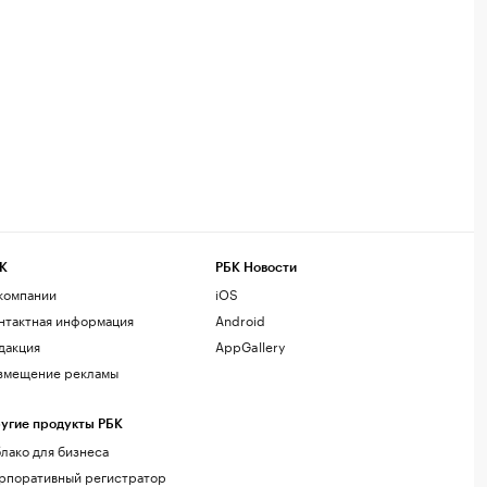
К
РБК Новости
компании
iOS
нтактная информация
Android
дакция
AppGallery
змещение рекламы
угие продукты РБК
лако для бизнеса
рпоративный регистратор