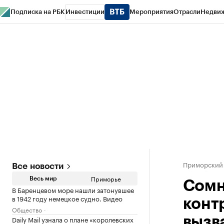
Подписка на РБК
Инвестиции
Мероприятия
Отрасли
Недви
РБК Курсы
РБК Life
Тренды
Визионеры
Национальные проекты
Горо
Газета
Спецпроекты СПб
Конференции СПб
Спецпроекты
Проверк
Приморский
Все новости
Приморье
Весь мир
Сомн
В Баренцевом море нашли затонувшее
в 1942 году немецкое судно. Видео
конт
Общество
Daily Mail узнала о плане «королевских
вызв