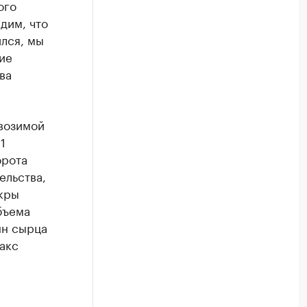
ого
дим, что
лся, мы
ие
ва
возимой
1
орота
ельства,
кры
бъема
нн сырца
акс