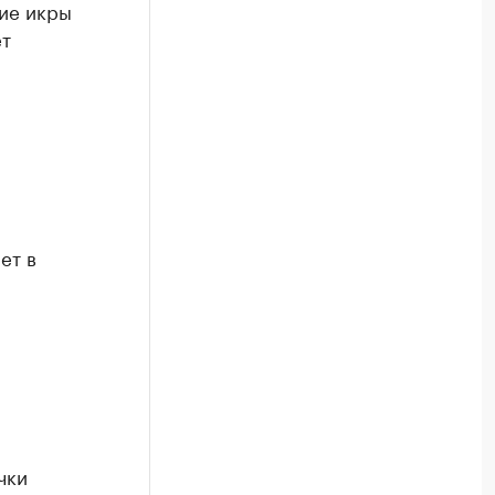
ие икры
ет
ет в
чки