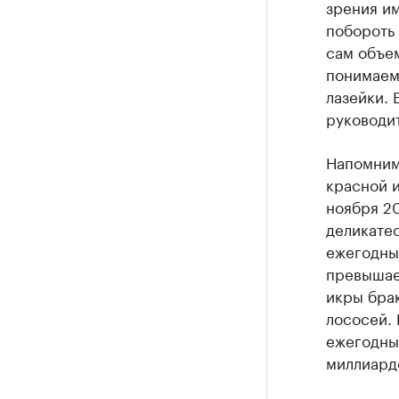
зрения им
побороть 
сам объе
понимаем,
лазейки. 
руководи
Напомним
красной и
ноября 20
деликатес
ежегодны
превышает
икры бра
лососей. 
ежегодны
миллиард