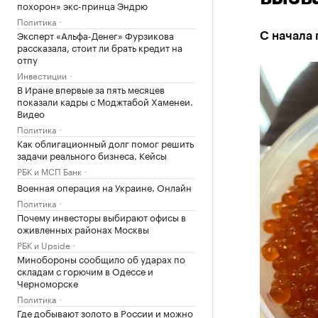
похорон» экс-принца Эндрю
Политика
Эксперт «Альфа-Денег» Фурзикова
С начала 
рассказала, стоит ли брать кредит на
отпу
Инвестиции
В Иране впервые за пять месяцев
показали кадры с Моджтабой Хаменеи.
Видео
Политика
Как облигационный долг помог решить
задачи реального бизнеса. Кейсы
РБК и МСП Банк
Военная операция на Украине. Онлайн
Политика
Почему инвесторы выбирают офисы в
оживленных районах Москвы
РБК и Upside
Минобороны сообщило об ударах по
складам с горючим в Одессе и
Черноморске
Политика
Где добывают золото в России и можно