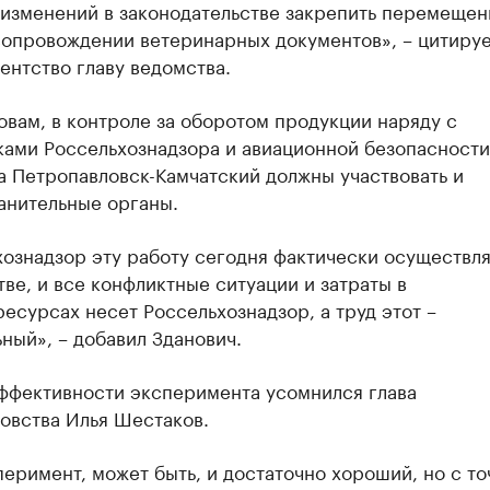
изменений в законодательстве закрепить перемещен
сопровождении ветеринарных документов», – цитиру
нтство главу ведомства.
овам, в контроле за оборотом продукции наряду с
ками Россельхознадзора и авиационной безопасности
а Петропавловск-Камчатский должны участвовать и
анительные органы.
ознадзор эту работу сегодня фактически осуществля
ве, и все конфликтные ситуации и затраты в
есурсах несет Россельхознадзор, а труд этот –
ный», – добавил Зданович.
эффективности эксперимента усомнился глава
овства Илья Шестаков.
еримент, может быть, и достаточно хороший, но с то