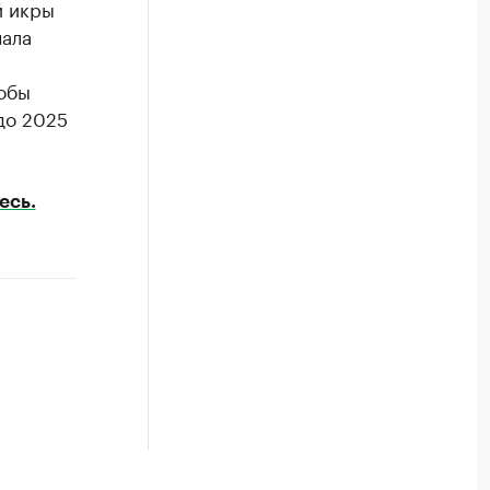
й икры
чала
тобы
до 2025
есь.