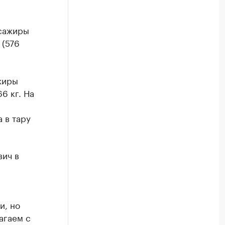
сажиры
 (576
жиры
6 кг. На
 в тару
вич в
и, но
агаем с