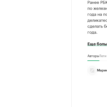
Ранее РБ
по железн
года на п
деликатес
сделать 
года.
Еще боль
Авторы
Теги
Марин