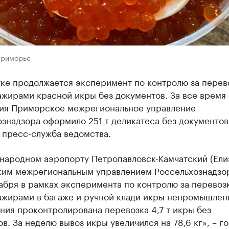
Приморье
тке продолжается эксперимент по контролю за перев
жирами красной икры без документов. За все время 
ия Приморское межрегиональное управление
знадзора оформило 251 т деликатеса без документов
пресс-служба ведомства.
народном аэропорту Петропавловск-Камчатский (Ели
им межрегиональным управлением Россельхознадзор
абря в рамках эксперимента по контролю за перевоз
ажирами в багаже и ручной клади икры непромышлен
ния проконтролирована перевозка 4,7 т икры без
в. За неделю вывоз икры увеличился на 78,6 кг», – г