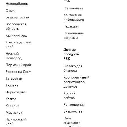
РБК
Новосибирск
О компании
Омск
Контактная
Башкортостан
информация
Вологодская
Редакция
область
Размещение
Калининград
рекламы
Краснодарский
край
Другие
Нижний
продукты
Новгород
РБК
Пермский край
Облако для
бизнеса
Ростов-на-Дону
Корпоративный
Татарстан
регистратор
Тюмень
доменов
Черноземье
Хостинг
сайтов
Кавказ
Рег.решения
Карелия
Знакомства
Мурманск
Сайт
Приморский
знакомств
край
podbor.ru