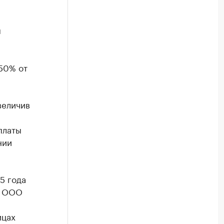
м
50% от
величив
платы
нии
5 года
и ООО
ицах