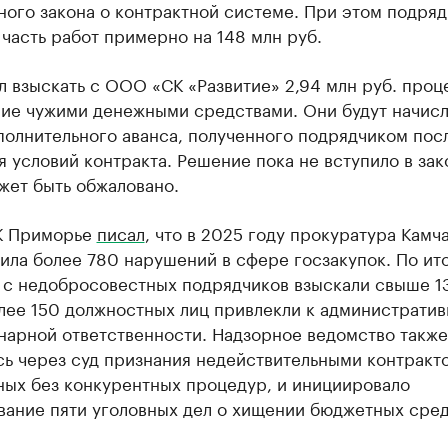
ого закона о контрактной системе. При этом подряд
часть работ примерно на 148 млн руб.
 взыскать с ООО «СК «Развитие» 2,94 млн руб. проц
ние чужими денежными средствами. Они будут начис
полнительного аванса, полученного подрядчиком пос
 условий контракта. Решение пока не вступило в за
жет быть обжаловано.
К Приморье
писал
, что в 2025 году прокуратура Камч
ила более 780 нарушений в сфере госзакупок. По ит
 с недобросовестных подрядчиков взыскали свыше 13
олее 150 должностных лиц привлекли к административ
нарной ответственности. Надзорное ведомство также
ь через суд признания недействительными контракто
ных без конкурентных процедур, и инициировало
вание пяти уголовных дел о хищении бюджетных сред