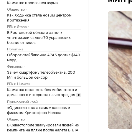
Камчатке произошел взрыв
Общество
Как Ходынка стала новым центром
притяжения
РБК и Stone
В Ростовской области за ночь
уничтожили свыше 70 украинских
беспилотников
Политика
Оборот стейблкоина А7А5 достиг $140
млрд
Финансы
Зачем смартфону телеобъектив, 200
Мп и большой сенсор
РБК и Huawei
Камчатка останется без мобильного и
домашнего интернета на четыре дня
Приморский край
«Одиссея» стала самым кассовым
фильмом Кристофера Нолана
Общество
В Севастополе эвакуировали людей из
кемпинга на пляже после налета БПЛА