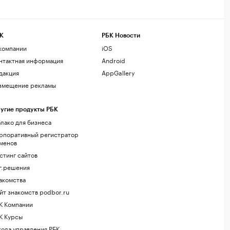
К
РБК Новости
компании
iOS
нтактная информация
Android
дакция
AppGallery
змещение рекламы
угие продукты РБК
лако для бизнеса
рпоративный регистратор
менов
стинг сайтов
г.решения
акомства
йт знакомств podbor.ru
К Компании
К Курсы
ола управления РБК