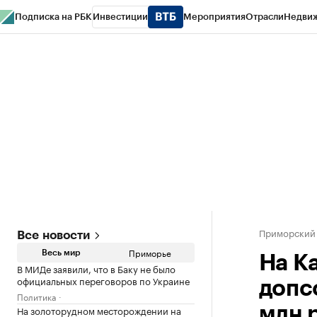
Подписка на РБК
Инвестиции
Мероприятия
Отрасли
Недви
РБК Курсы
РБК Life
Тренды
Визионеры
Национальные проекты
Горо
Газета
Спецпроекты СПб
Конференции СПб
Спецпроекты
Проверк
Приморский
Все новости
Приморье
Весь мир
На К
В МИДе заявили, что в Баку не было
официальных переговоров по Украине
допс
Политика
На золоторудном месторождении на
млн 