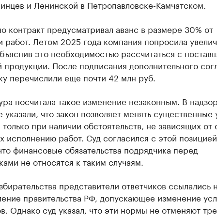
синцев и Ленинской в Петропавловске-Камчатском.
о контракт предусматривал аванс в размере 30% от
 работ. Летом 2025 года компания попросила увелич
объяснив это необходимостью рассчитаться с постав
й продукции. После подписания дополнительного сог
у перечислили еще почти 42 млн руб.
ура посчитала такое изменение незаконным. В надзо
 указали, что закон позволяет менять существенные 
 только при наличии обстоятельств, не зависящих от 
 исполнению работ. Суд согласился с этой позицией
что финансовые обязательства подрядчика перед
ами не относятся к таким случаям.
збирательства представители ответчиков ссылались 
ление правительства РФ, допускающее изменение ус
в. Однако суд указал, что эти нормы не отменяют тр