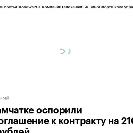
жимость
Autonews
РБК Компании
Телеканал
РБК Вино
Спорт
Школа упра
д
Стиль
Крипто
РБК Бизнес-среда
Дискуссионный клуб
Исследования
К
а контрагентов
Политика
Экономика
Бизнес
Технологии и медиа
Фина
 край
амчатке оспорили
оглашение к контракту на 21
рублей