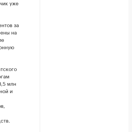
чик уже
ентов за
лены на
ле
конную
атского
огам
,5 млн
ной и
в,
ств.