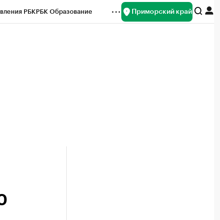
Приморский край
вления РБК
РБК Образование
редитные рейтинги
Франшизы
нсы
Рынок наличной валюты
0