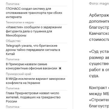
Фото: magn
Политика
ГЛОНАСС создал систему для
отслеживания транспорта при сбоях
Арбитраж
интернета
дополнит
Технологии и медиа
благоустр
«Известия» сообщили о задержании
фигуранта дела о тушенке для
Камчатско
Минобороны
стоимост
Общество
Telegraph узнала, что британские
дроны тайно передавали сигналы в
«Суд уста
Китай
размер а
Политика
существе
В Приморье назвали самые
конкурентные офисные вакансии
работ в о
Приморский край
суда.
В МИДе исключили вариант заморозки
конфликта на Украине
Контракт 
Политика
между МБ
Глава Приднестровья назвал число
жителей, подавших на гражданство
«Строите
России
благоустр
Политика