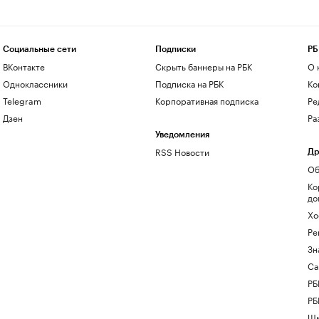
Социальные сети
Подписки
РБ
ВКонтакте
Скрыть баннеры на РБК
О 
Одноклассники
Подписка на РБК
Ко
Telegram
Корпоративная подписка
Ре
Дзен
Ра
Уведомления
RSS Новости
Др
Об
Ко
до
Хо
Ре
Зн
Са
РБ
РБ
Шк