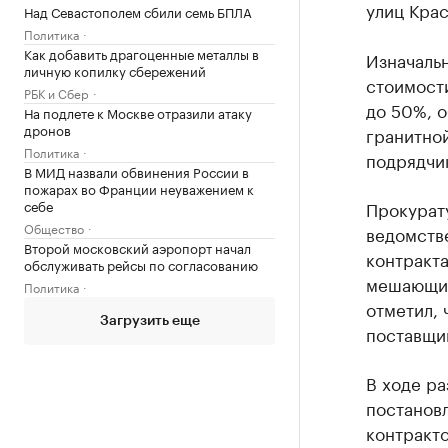
улиц Кра
Над Севастополем сбили семь БПЛА
Политика
Как добавить драгоценные металлы в
Изначальн
личную копилку сбережений
стоимости
РБК и Сбер
до 50%, 
На подлете к Москве отразили атаку
дронов
гранитно
Политика
подрядчик
В МИД назвали обвинения России в
пожарах во Франции неуважением к
Прокурат
себе
Общество
ведомстве
Второй московский аэропорт начал
контракта
обслуживать рейсы по согласованию
мешающих
Политика
отметил, 
Загрузить еще
поставщик
В ходе ра
постанов
контракто