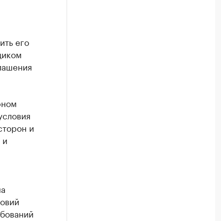
ить его
щиком
лашения
рном
условия
сторон и
 и
на
ловий
ебований