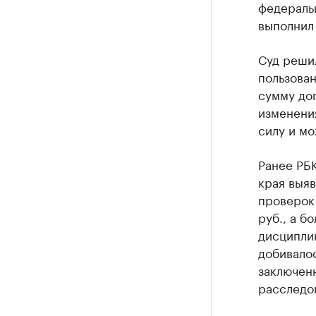
федеральн
выполнил 
Суд решил
пользова
сумму до
изменения
силу и мо
Ранее РБ
края выяв
проверок
руб., а б
дисципли
добивалос
заключен
расследо