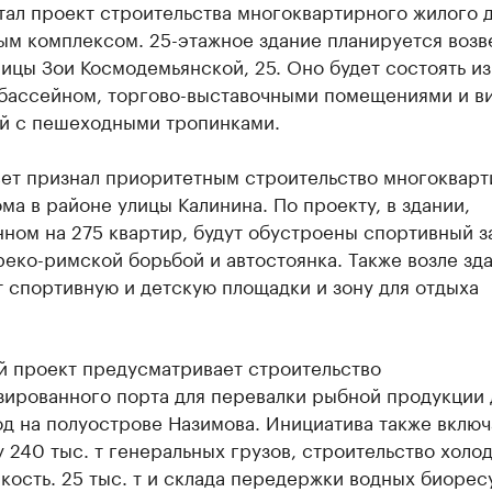
тал проект строительства многоквартирного жилого 
ым комплексом. 25-этажное здание планируется возв
ицы Зои Космодемьянской, 25. Оно будет состоять из
 бассейном, торгово-выставочными помещениями и в
й с пешеходными тропинками.
вет признал приоритетным строительство многокварт
ма в районе улицы Калинина. По проекту, в здании,
ном на 275 квартир, будут обустроены спортивный з
реко-римской борьбой и автостоянка. Также возле зд
 спортивную и детскую площадки и зону для отдыха
.
й проект предусматривает строительство
зированного порта для перевалки рыбной продукции 
год на полуострове Назимова. Инициатива также включ
 240 тыс. т генеральных грузов, строительство холо
кость. 25 тыс. т и склада передержки водных биорес