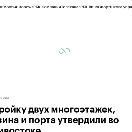
жимость
Autonews
РБК Компании
Телеканал
РБК Вино
Спорт
Школа упра
д
Стиль
Крипто
РБК Бизнес-среда
Дискуссионный клуб
Исследования
К
а контрагентов
Политика
Экономика
Бизнес
Технологии и медиа
Фина
 край
ройку двух многоэтажек,
зина и порта утвердили во
ивостоке