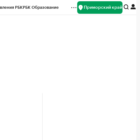
Приморский край
вления РБК
РБК Образование
редитные рейтинги
Франшизы
нсы
Рынок наличной валюты