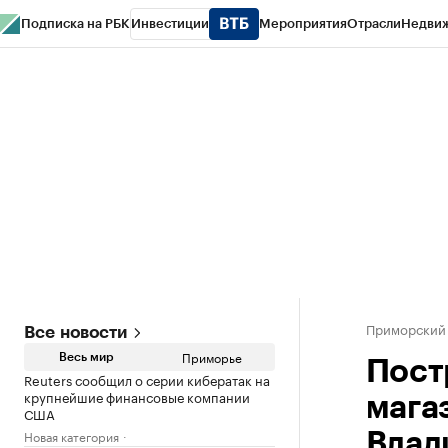
Подписка на РБК
Инвестиции
Мероприятия
Отрасли
Недви
РБК Курсы
РБК Life
Тренды
Визионеры
Национальные проекты
Горо
Газета
Спецпроекты СПб
Конференции СПб
Спецпроекты
Проверк
Приморский
Все новости
Приморье
Весь мир
Пост
Reuters сообщил о серии кибератак на
крупнейшие финансовые компании
мага
США
Новая категория
Влад