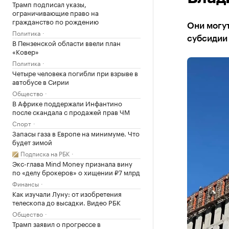
Трамп подписал указы,
ограничивающие право на
гражданство по рождению
Они могут
Политика
субсидии 
В Пензенской области ввели план
«Ковер»
Политика
Четыре человека погибли при взрыве в
автобусе в Сирии
Общество
В Африке поддержали Инфантино
после скандала с продажей прав ЧМ
Спорт
Запасы газа в Европе на минимуме. Что
будет зимой
Подписка на РБК
Экс-глава Mind Money признала вину
по «делу брокеров» о хищении ₽7 млрд
Финансы
Как изучали Луну: от изобретения
телескопа до высадки. Видео РБК
Общество
Трамп заявил о прогрессе в