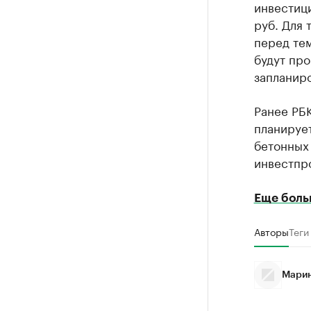
инвестици
руб. Для 
перед тем
будут про
запланиро
Ранее РБ
планирует
бетонных 
инвестпро
Еще боль
Авторы
Теги
Марин