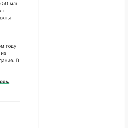
о 50 млн
ко
олжны
ем году
 из
дание. В
есь.