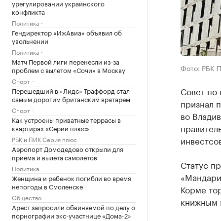
урегулировании украинского
конфликта
Политика
Гендиректор «ИжАвиа» объявил об
увольнении
Политика
Матч Первой лиги перенесли из-за
Фото: РБК 
проблем с вылетом «Сочи» в Москву
Спорт
Совет по
Перешедший в «Лидс» Траффорд стал
самым дорогим британским вратарем
признал 
Спорт
во Влади
Как устроены приватные террасы в
правитель
квартирах «Серии плюс»
инвестсо
РБК и ПИК Серия плюс
Аэропорт Домодедово открыли для
приема и вылета самолетов
Статус пр
Политика
«Мандарин
Женщина и ребенок погибли во время
непогоды в Смоленске
Корме тор
Общество
книжным м
Арест запросили обвиняемой по делу о
порнографии экс-участнице «Дома-2»