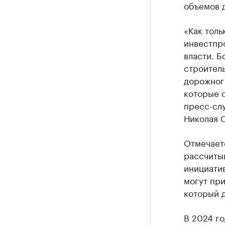
объемов д
«Как тол
инвестпро
власти. Б
строитель
дорожного
которые 
пресс-сл
Николая С
Отмечает
рассчитыв
инициатив
могут при
который д
В 2024 г