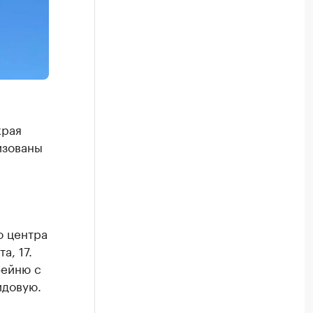
края
изованы
о центра
а, 17.
фейню с
идовую.