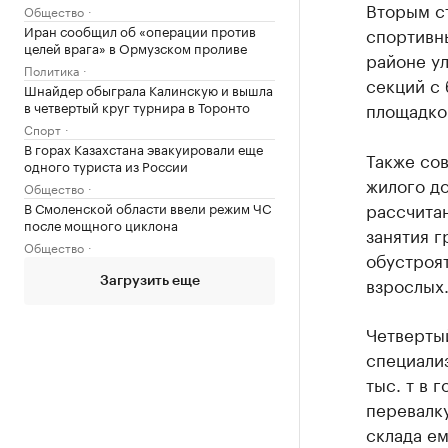
Вторым с
Общество
Иран сообщил об «операции против
спортивн
целей врага» в Ормузском проливе
районе ул
Политика
секций с
Шнайдер обыграла Калинскую и вышла
в четвертый круг турнира в Торонто
площадко
Спорт
В горах Казахстана эвакуировали еще
Также со
одного туриста из России
жилого до
Общество
рассчитан
В Смоленской области ввели режим ЧС
после мощного циклона
занятия г
Общество
обустроят
взрослых
Загрузить еще
Четверты
специали
тыс. т в 
перевалку
склада ем