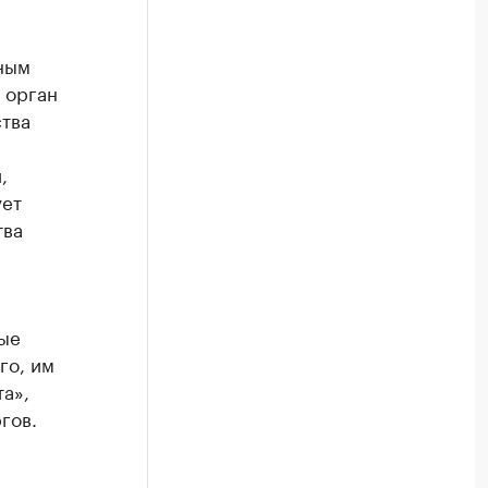
ным
 орган
ства
,
ует
тва
ные
го, им
а»,
гов.