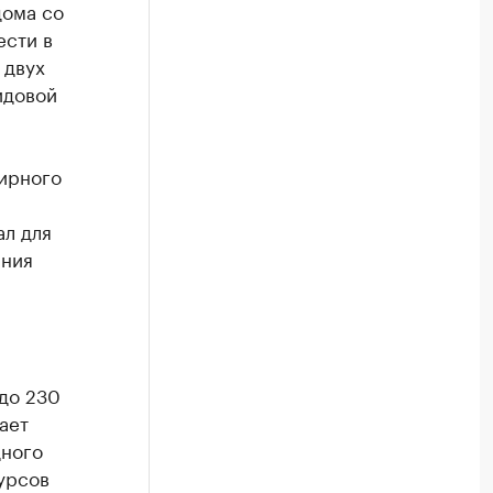
дома со
ести в
 двух
идовой
ирного
ал для
ания
до 230
ает
дного
урсов