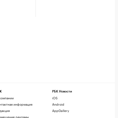
К
РБК Новости
компании
iOS
нтактная информация
Android
дакция
AppGallery
змещение рекламы