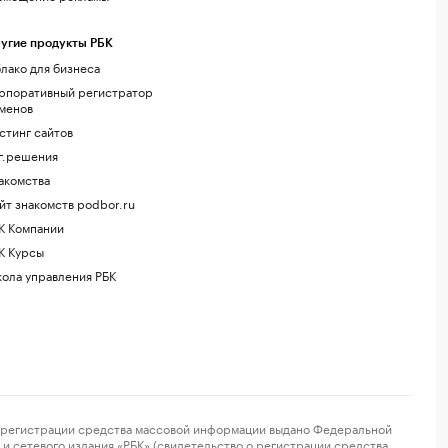
угие продукты РБК
лако для бизнеса
рпоративный регистратор
менов
стинг сайтов
г.решения
акомства
йт знакомств podbor.ru
К Компании
К Курсы
ола управления РБК
регистрации средства массовой информации выдано Федеральной
и сетевого издания «РБК» (свидетельство о регистрации средства