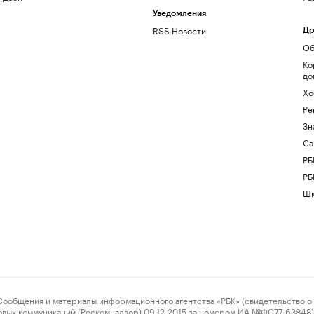
Уведомления
RSS Новости
Др
Об
Ко
до
Хо
Ре
Зн
Са
РБ
РБ
Шк
ения и материалы информационного агентства «РБК» (свидетельство о 
овых коммуникаций (Роскомнадзор) 09.12.2015 за номером ИА №ФС77-63848) 