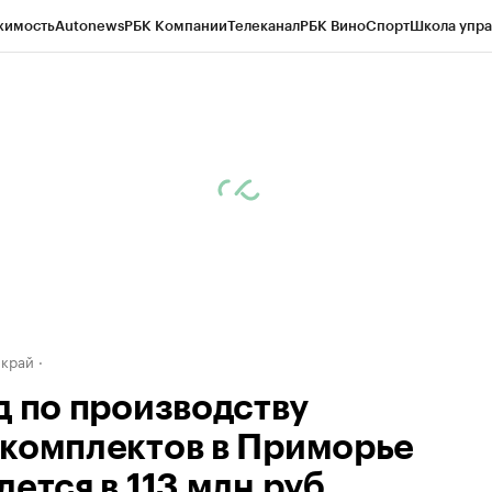
жимость
Autonews
РБК Компании
Телеканал
РБК Вино
Спорт
Школа упра
д
Стиль
Крипто
РБК Бизнес-среда
Дискуссионный клуб
Исследования
К
а контрагентов
Политика
Экономика
Бизнес
Технологии и медиа
Фина
 край
д по производству
комплектов в Приморье
ется в 113 млн руб.