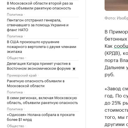
В Московской области второй раз за
ночь объявили ракетную опасность
Политика
Фото: Изобр
Пентагон отстранил генерала,
отвечавшего за помощь Украине и
фланг НАТО
В Приморь
Политика
бетонных 
В США произошло крушение
Как
сооб
пожарного вертолета с двумя членами
экипажа
(КРДВ), к
Общество
порта Вла
Делегация Катара примет участие в
Дальнем у
Восточном экономическом форуме
руб.
Приморский край
Ракетную опасность объявили в
Московской области
«Завод с
Политика
год. По с
В семи регионах, включая Московскую
до 25% р
область, объявили ракетную опасность
стоимост
Политика
«Одиссея» Нолана собрала в прокате
того, мы 
более $1 млрд
другими 
Общество