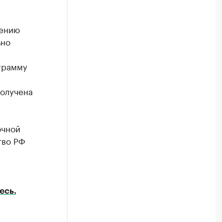
дению
ьно
грамму
получена
очной
тво РФ
есь.