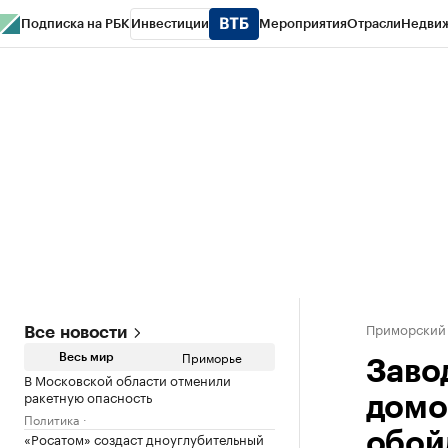
Подписка на РБК
Инвестиции
Мероприятия
Отрасли
Недви
РБК Курсы
РБК Life
Тренды
Визионеры
Национальные проекты
Горо
Газета
Спецпроекты СПб
Конференции СПб
Спецпроекты
Проверк
Приморский
Все новости
Приморье
Весь мир
Заво
В Московской области отменили
ракетную опасность
домо
Политика
«Росатом» создаст дноуглубительный
обойд