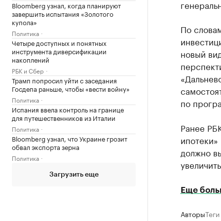
генераль
Bloomberg узнал, когда планируют
завершить испытания «Золотого
купола»
По слова
Политика
инвестиц
Четыре доступных и понятных
инструмента диверсификации
новый вид
накоплений
перспекти
РБК и Сбер
«Дальнево
Трамп попросил уйти с заседания
Госдепа раньше, чтобы «вести войну»
самостоят
Политика
по програ
Испания ввела контроль на границе
для путешественников из Италии
Ранее РБ
Политика
Bloomberg узнал, что Украине грозит
ипотеки» 
обвал экспорта зерна
должно в
Политика
увеличить
Загрузить еще
Еще боль
Авторы
Теги