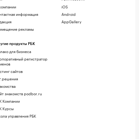
компании
iOS
нтактная информация
Android
дакция
AppGallery
змещение рекламы
угие продукты РБК
лако для бизнеса
рпоративный регистратор
менов
стинг сайтов
г.решения
акомства
йт знакомств podbor.ru
К Компании
К Курсы
ола управления РБК