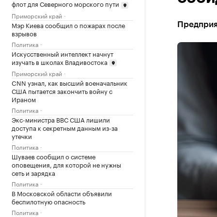
флот для Северного морского пути
Приморский край
Мэр Киева сообщил о пожарах после
Предприя
взрывов
Политика
Искусственный интеллект начнут
изучать в школах Владивостока
Приморский край
CNN узнал, как высший военачальник
США пытается закончить войну с
Ираном
Политика
Экс-министра ВВС США лишили
доступа к секретным данным из-за
утечки
Политика
Шуваев сообщил о системе
оповещения, для которой не нужны
сеть и зарядка
Политика
В Московской области объявили
беспилотную опасность
Политика