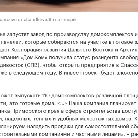
ажение от chandlervid85 на Freepik
е запустят завод по производству домокомплектов и
панелей, которые собираются на участке в готовое з
щает
Корпорация развития Дальнего Востока и Арктик
омпания «Дом.Ком» получила статус резидента свобо
дивосток (СПВ), чтобы открыть предприятие в Спасс
же в следующем году. В инвестпроект будет вложено
может выпускать 110 домокомплектов различной площ
ути, это готовые дома. <…> Наша компания планирует 
ынка Приморского края в сфере строительства досту
и, надежных, теплых и удобных малоэтажных домов. 
планируем наладить продажи для самостоятельной сб
строительными компаниями и частными лицами», – ра