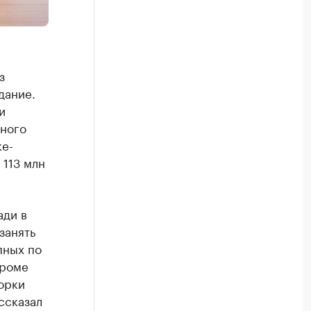
з
дание.
и
дного
ке-
 113 млн
ади в
занять
пных по
Кроме
орки
ссказал