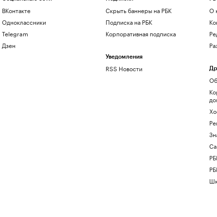
ВКонтакте
Скрыть баннеры на РБК
О 
Одноклассники
Подписка на РБК
Ко
Telegram
Корпоративная подписка
Ре
Дзен
Ра
Уведомления
RSS Новости
Др
Об
Ко
до
Хо
Ре
Зн
Са
РБ
РБ
Шк