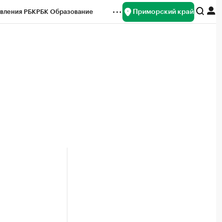
Приморский край
вления РБК
РБК Образование
редитные рейтинги
Франшизы
нсы
Рынок наличной валюты