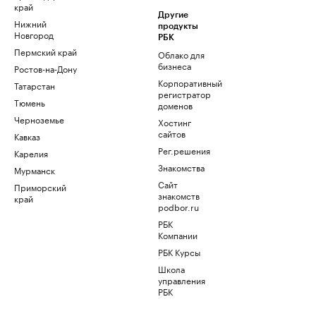
край
Другие
Нижний
продукты
Новгород
РБК
Пермский край
Облако для
бизнеса
Ростов-на-Дону
Корпоративный
Татарстан
регистратор
Тюмень
доменов
Черноземье
Хостинг
сайтов
Кавказ
Рег.решения
Карелия
Знакомства
Мурманск
Сайт
Приморский
знакомств
край
podbor.ru
РБК
Компании
РБК Курсы
Школа
управления
РБК