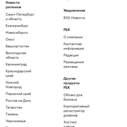
Новости
регионов
Уведомления
Санкт-Петербург
RSS Новости
и область
Екатеринбург
РБК
Новосибирск
О компании
Омск
Контактная
Башкортостан
информация
Вологодская
Редакция
область
Размещение
Калининград
рекламы
Краснодарский
край
Другие
Нижний
продукты
Новгород
РБК
Пермский край
Облако для
бизнеса
Ростов-на-Дону
Корпоративный
Татарстан
регистратор
Тюмень
доменов
Черноземье
Хостинг
сайтов