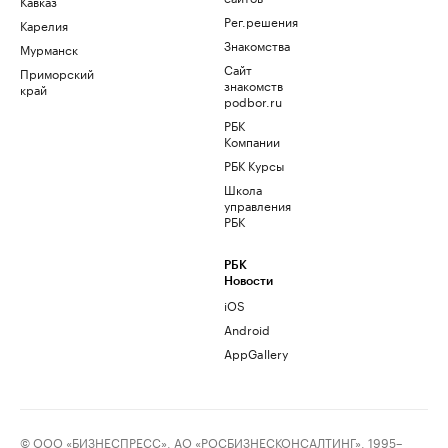
Кавказ
Рег.решения
Карелия
Знакомства
Мурманск
Сайт
Приморский
знакомств
край
podbor.ru
РБК
Компании
РБК Курсы
Школа
управления
РБК
РБК
Новости
iOS
Android
AppGallery
© ООО «БИЗНЕСПРЕСС», АО «РОСБИЗНЕСКОНСАЛТИНГ», 1995–