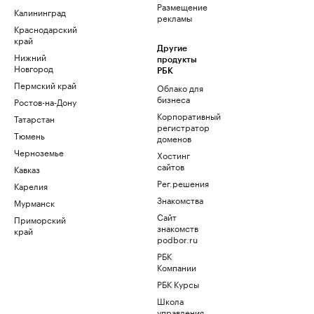
Размещение
Калининград
рекламы
Краснодарский
край
Другие
Нижний
продукты
Новгород
РБК
Пермский край
Облако для
бизнеса
Ростов-на-Дону
Корпоративный
Татарстан
регистратор
Тюмень
доменов
Черноземье
Хостинг
сайтов
Кавказ
Рег.решения
Карелия
Знакомства
Мурманск
Сайт
Приморский
знакомств
край
podbor.ru
РБК
Компании
РБК Курсы
Школа
управления