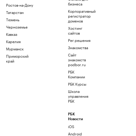
бизнеса
Ростов-на-Дону
Корпоративный
Татарстан
регистратор
Тюмень
доменов
Черноземье
Хостинг
сайтов
Кавказ
Рег.решения
Карелия
Знакомства
Мурманск
Сайт
Приморский
знакомств
край
podbor.ru
РБК
Компании
РБК Курсы
Школа
управления
РБК
РБК
Новости
iOS
Android