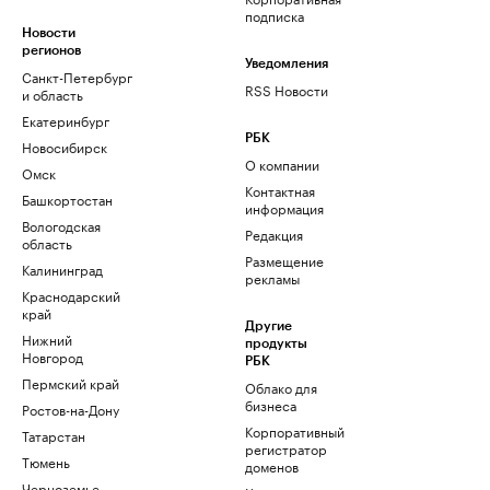
подписка
Новости
регионов
Уведомления
Санкт-Петербург
RSS Новости
и область
Екатеринбург
РБК
Новосибирск
О компании
Омск
Контактная
Башкортостан
информация
Вологодская
Редакция
область
Размещение
Калининград
рекламы
Краснодарский
край
Другие
Нижний
продукты
Новгород
РБК
Пермский край
Облако для
бизнеса
Ростов-на-Дону
Корпоративный
Татарстан
регистратор
Тюмень
доменов
Черноземье