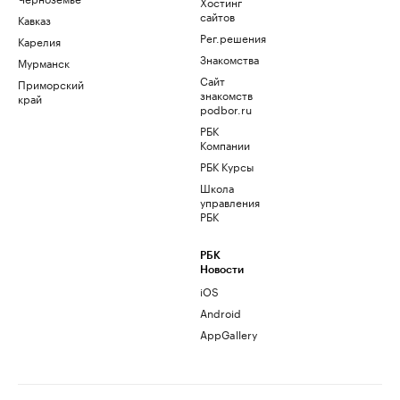
Хостинг
сайтов
Кавказ
Рег.решения
Карелия
Знакомства
Мурманск
Сайт
Приморский
знакомств
край
podbor.ru
РБК
Компании
РБК Курсы
Школа
управления
РБК
РБК
Новости
iOS
Android
AppGallery