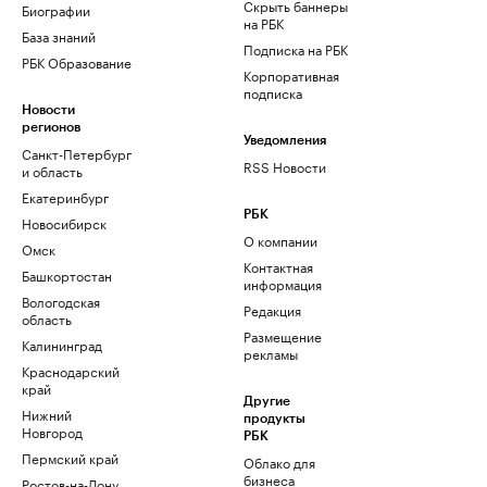
Скрыть баннеры
Биографии
на РБК
База знаний
Подписка на РБК
РБК Образование
Корпоративная
подписка
Новости
регионов
Уведомления
Санкт-Петербург
RSS Новости
и область
Екатеринбург
РБК
Новосибирск
О компании
Омск
Контактная
Башкортостан
информация
Вологодская
Редакция
область
Размещение
Калининград
рекламы
Краснодарский
край
Другие
Нижний
продукты
Новгород
РБК
Пермский край
Облако для
бизнеса
Ростов-на-Дону