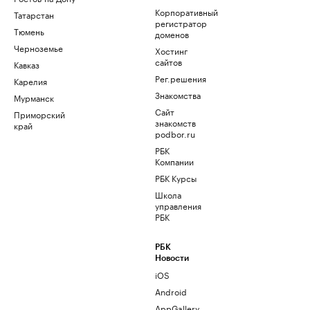
Корпоративный
Татарстан
регистратор
Тюмень
доменов
Черноземье
Хостинг
сайтов
Кавказ
Рег.решения
Карелия
Знакомства
Мурманск
Сайт
Приморский
знакомств
край
podbor.ru
РБК
Компании
РБК Курсы
Школа
управления
РБК
РБК
Новости
iOS
Android
AppGallery