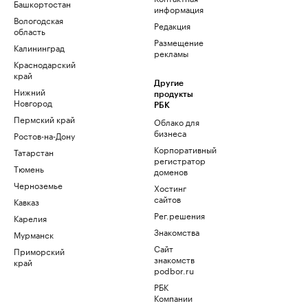
Башкортостан
информация
Вологодская
Редакция
область
Размещение
Калининград
рекламы
Краснодарский
край
Другие
Нижний
продукты
Новгород
РБК
Пермский край
Облако для
бизнеса
Ростов-на-Дону
Корпоративный
Татарстан
регистратор
Тюмень
доменов
Черноземье
Хостинг
сайтов
Кавказ
Рег.решения
Карелия
Знакомства
Мурманск
Сайт
Приморский
знакомств
край
podbor.ru
РБК
Компании