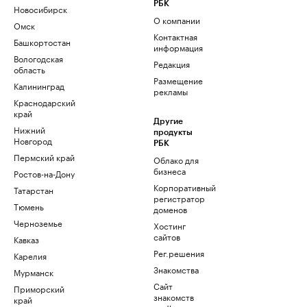
РБК
Новосибирск
О компании
Омск
Контактная
Башкортостан
информация
Вологодская
Редакция
область
Размещение
Калининград
рекламы
Краснодарский
край
Другие
Нижний
продукты
Новгород
РБК
Пермский край
Облако для
бизнеса
Ростов-на-Дону
Корпоративный
Татарстан
регистратор
Тюмень
доменов
Черноземье
Хостинг
сайтов
Кавказ
Рег.решения
Карелия
Знакомства
Мурманск
Сайт
Приморский
знакомств
край