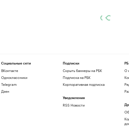
Социальные сети
Подписки
РБ
ВКонтакте
Скрыть баннеры на РБК
О 
Одноклассники
Подписка на РБК
Ко
Telegram
Корпоративная подписка
Ре
Дзен
Ра
Уведомления
RSS Новости
Др
Об
Ко
до