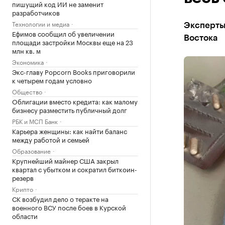
пишущий код ИИ не заменит
разработчиков
Технологии и медиа
Эксперты
Ефимов сообщил об увеличении
Востока
площади застройки Москвы еще на 23
млн кв. м
Экономика
Экс-главу Popcorn Books приговорили
к четырем годам условно
Общество
Облигации вместо кредита: как малому
бизнесу разместить публичный долг
РБК и МСП Банк
Карьера женщины: как найти баланс
между работой и семьей
Образование
Крупнейший майнер США закрыл
квартал с убытком и сократил биткоин-
резерв
Крипто
СК возбудил дело о теракте на
военного ВСУ после боев в Курской
области