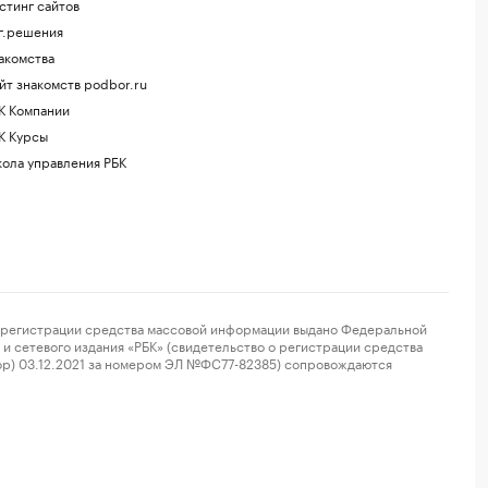
стинг сайтов
г.решения
акомства
йт знакомств podbor.ru
К Компании
К Курсы
ола управления РБК
регистрации средства массовой информации выдано Федеральной
и сетевого издания «РБК» (свидетельство о регистрации средства
ор) 03.12.2021 за номером ЭЛ №ФС77-82385) сопровождаются