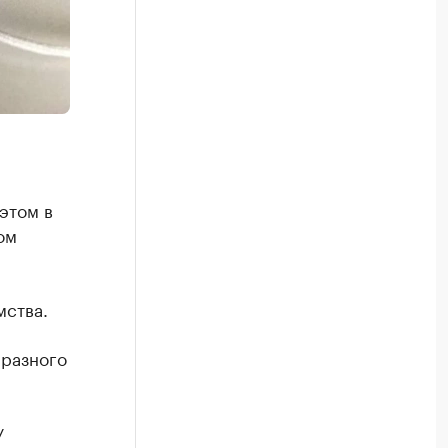
этом в
ом
мства.
аразного
У