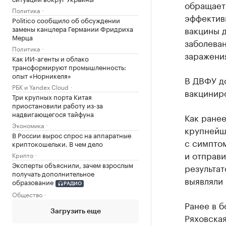
обращает
Политика
эффектив
Politico сообщило об обсуждении
замены канцлера Германии Фридриха
вакцины д
Мерца
заболеван
Политика
заражения
Как ИИ-агенты и облако
трансформируют промышленность:
опыт «Норникеля»
В ДВФУ д
РБК и Yandex Cloud
вакциниро
Три крупных порта Китая
приостановили работу из-за
надвигающегося тайфуна
Как ране
Экономика
крупнейш
В России вырос спрос на аппаратные
с симптом
криптокошельки. В чем дело
и отправи
Крипто
Эксперты объяснили, зачем взрослым
результа
получать дополнительное
выявляли
образование
РАДИО
Общество
Ранее в 
Загрузить еще
Ряховска