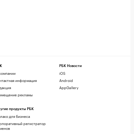
К
РБК Новости
компании
iOS
нтактная информация
Android
дакция
AppGallery
змещение рекламы
угие продукты РБК
лако для бизнеса
рпоративный регистратор
менов