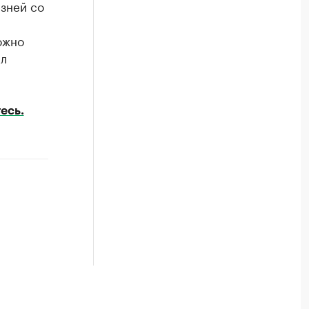
зней со
ожно
ал
есь.