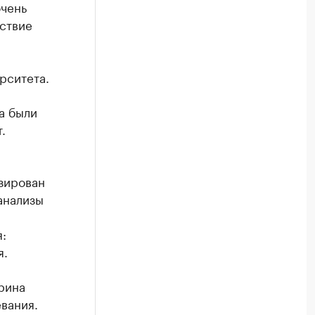
очень
ствие
рситета.
а были
.
зирован
анализы
:
я.
рина
вания.