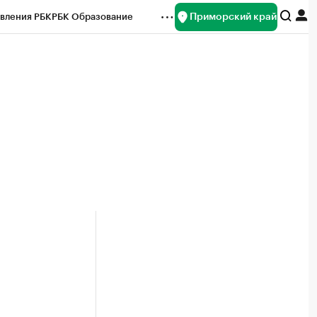
Приморский край
вления РБК
РБК Образование
редитные рейтинги
Франшизы
нсы
Рынок наличной валюты