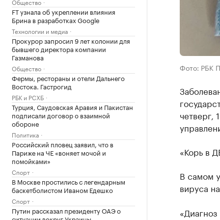
Общество
FT узнала об укреплении влияния
Брина в разработках Google
Технологии и медиа
Прокурор запросил 9 лет колонии для
бывшего директора компании
Газманова
Фото: РБК 
Общество
Фермы, рестораны и отели Дальнего
Востока. Гастрогид
Заболеван
РБК и РСХБ
государст
Турция, Саудовская Аравия и Пакистан
четверг, 
подписали договор о взаимной
обороне
управлен
Политика
Российский пловец заявил, что в
«Корь в Д
Париже на ЧЕ «воняет мочой и
помойками»
Спорт
В самом у
В Москве простились с легендарным
вируса на
баскетболистом Иваном Едешко
Спорт
Путин рассказал президенту ОАЭ о
«Диагноз
ситуации вокруг Украины