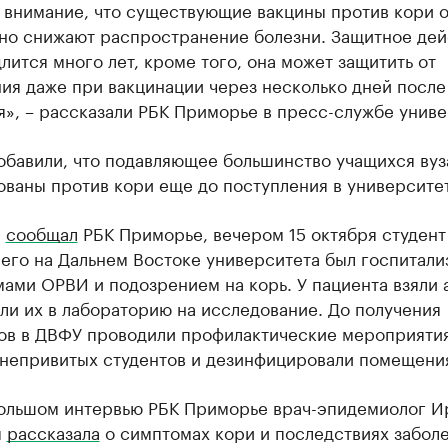
 внимание, что существующие вакцины против кори 
но снижают распространение болезни. Защитное дей
лится много лет, кроме того, она может защитить от
ия даже при вакцинации через несколько дней после
», – рассказали РБК Приморье в пресс-службе униве
обавили, что подавляющее большинство учащихся вуз
ваны против кори еще до поступления в университет
е
сообщал
РБК Приморье, вечером 15 октября студент
его на Дальнем Востоке университета был госпитали
ами ОРВИ и подозрением на корь. У пациента взяли 
ли их в лабораторию на исследование. До получения
тов в ДВФУ проводили профилактические мероприятия
 непривитых студентов и дезинфицировали помещени
большом интервью РБК Приморье врач-эпидемиолог И
я
рассказала
о симптомах кори и последствиях заболе