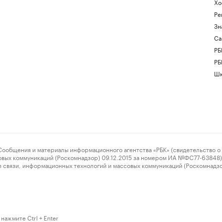
Хо
Ре
Зн
Са
РБ
РБ
Шк
ения и материалы информационного агентства «РБК» (свидетельство о 
овых коммуникаций (Роскомнадзор) 09.12.2015 за номером ИА №ФС77-63848) 
 связи, информационных технологий и массовых коммуникаций (Роскомнадз
нажмите Ctrl + Enter