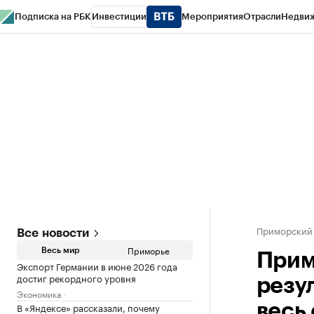
Подписка на РБК
Инвестиции
Мероприятия
Отрасли
Недви
РБК Курсы
РБК Life
Тренды
Визионеры
Национальные проекты
Горо
Газета
Спецпроекты СПб
Конференции СПб
Спецпроекты
Проверк
Приморский
Все новости
Приморье
Весь мир
Прим
Экспорт Германии в июне 2026 года
достиг рекордного уровня
резу
Экономика
В «Яндексе» рассказали, почему
весь