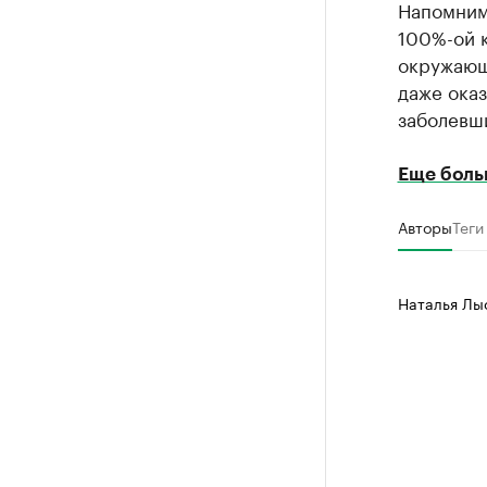
Напомним,
100%-ой к
окружающ
даже оказ
заболевш
Еще боль
Авторы
Теги
Наталья Лы