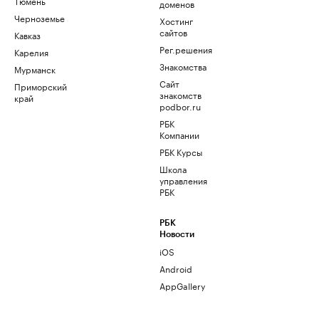
Тюмень
доменов
Черноземье
Хостинг
сайтов
Кавказ
Рег.решения
Карелия
Знакомства
Мурманск
Сайт
Приморский
знакомств
край
podbor.ru
РБК
Компании
РБК Курсы
Школа
управления
РБК
РБК
Новости
iOS
Android
AppGallery