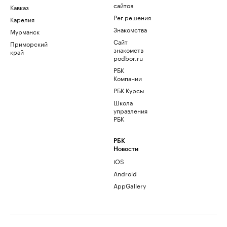
сайтов
Кавказ
Рег.решения
Карелия
Знакомства
Мурманск
Сайт
Приморский
знакомств
край
podbor.ru
РБК
Компании
РБК Курсы
Школа
управления
РБК
РБК
Новости
iOS
Android
AppGallery