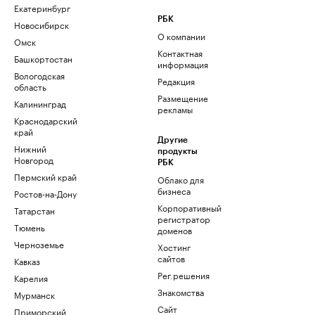
Екатеринбург
РБК
Новосибирск
О компании
Омск
Контактная
Башкортостан
информация
Вологодская
Редакция
область
Размещение
Калининград
рекламы
Краснодарский
край
Другие
Нижний
продукты
Новгород
РБК
Пермский край
Облако для
бизнеса
Ростов-на-Дону
Корпоративный
Татарстан
регистратор
Тюмень
доменов
Черноземье
Хостинг
сайтов
Кавказ
Рег.решения
Карелия
Знакомства
Мурманск
Сайт
Приморский