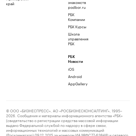
знакомств
край
podbor.ru
РБК
Компании
РБК Курсы
Школа
управления
РБК
РБК
Новости
iOS
Android
AppGallery
© ООО «БИЗНЕСПРЕСС», АО «РОСБИЗНЕСКОНСАЛТИНГ», 1995–
2026. Сообщения и материалы информационного агентства «РБК»
(свидетельство о регистрации средства массовой информации
выдано Федеральной службой по надзору в сфере связи,
информационных технологий и массовых коммуникаций
(Роскомнадзор) 09.12.2015 за номером ИА №ФС77-63848) и сетевого