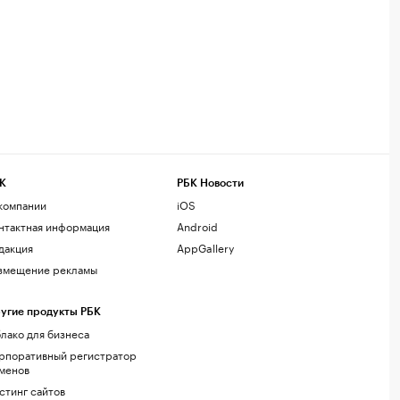
К
РБК Новости
компании
iOS
нтактная информация
Android
дакция
AppGallery
змещение рекламы
угие продукты РБК
лако для бизнеса
рпоративный регистратор
менов
стинг сайтов