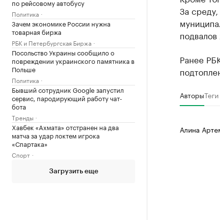
по рейсовому автобусу
За среду,
Политика
муниципал
Зачем экономике России нужна
товарная биржа
подвалов 
РБК и Петербургская Биржа
Посольство Украины сообщило о
Ранее РБ
повреждении украинского памятника в
Польше
подтопле
Политика
Бывший сотрудник Google запустил
Авторы
Теги
сервис, пародирующий работу чат-
бота
Тренды
Хавбек «Ахмата» отстранен на два
Алина Арте
матча за удар локтем игрока
«Спартака»
Спорт
Загрузить еще