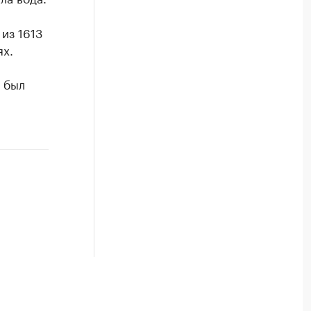
из 1613
ях.
я был