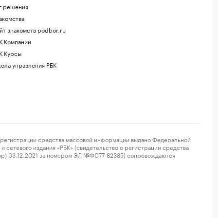
г.решения
акомства
йт знакомств podbor.ru
К Компании
К Курсы
ола управления РБК
регистрации средства массовой информации выдано Федеральной
и сетевого издания «РБК» (свидетельство о регистрации средства
ор) 03.12.2021 за номером ЭЛ №ФС77-82385) сопровождаются