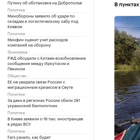
Путину об обстановке на Доброполье
В пунктах
Политика
Минобороны заявило об ударе по
складам и логистическому хабу под
Киевом
Политика
Минфин оценит учет расходов
компаний на оборону
Экономика
РЖД обсудили с Китаем возобновление
сообщения между Иркутском и
Пекином
Общество
ЕК не увидела связи России с
миграционным кризисом в Сеуте
Политика
За день в регионах России сбили 281
украинский беспилотник
Политика
В Киеве заявили о 16 тыс. иностранцев
в рядах ВСУ
Политика
Fars узнало, как будет