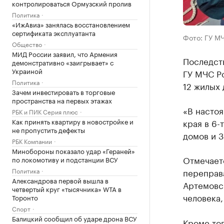
контролироваться Ормузский пролив
Политика
«ИжАвиа» занялась восстановлением
сертификата эксплуатанта
Фото: ГУ М
Общество
МИД России заявил, что Армения
Последст
демонстративно «заигрывает» с
Украиной
ГУ МЧС Р
Политика
12 жилых 
Зачем инвестировать в торговые
пространства на первых этажах
«В насто
РБК и ПИК Серия плюс
Как принять квартиру в новостройке и
края в 6-
не пропустить дефекты
домов и 
РБК Компании
Минобороны показало удар «Гераней»
Отмечаетс
по локомотиву и подстанции ВСУ
Политика
переправа
Александрова первой вышла в
Артемовс
четвертый круг «тысячника» WTA в
человека,
Торонто
Спорт
Балицкий сообщил об ударе дрона ВСУ
Кроме тог