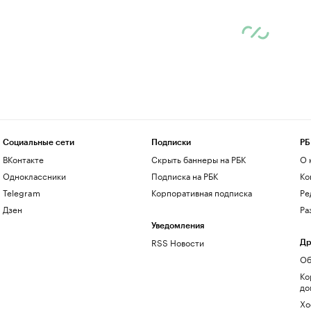
Социальные сети
Подписки
РБ
ВКонтакте
Скрыть баннеры на РБК
О 
Одноклассники
Подписка на РБК
Ко
Telegram
Корпоративная подписка
Ре
Дзен
Ра
Уведомления
RSS Новости
Др
Об
Ко
до
Хо