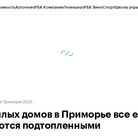
жимость
Autonews
РБК Компании
Телеканал
РБК Вино
Спорт
Школа упра
д
Стиль
Крипто
РБК Бизнес-среда
Дискуссионный клуб
Исследования
К
а контрагентов
Политика
Экономика
Бизнес
Технологии и медиа
Фина
в Приморье 2023
илых домов в Приморье все 
ются подтопленными