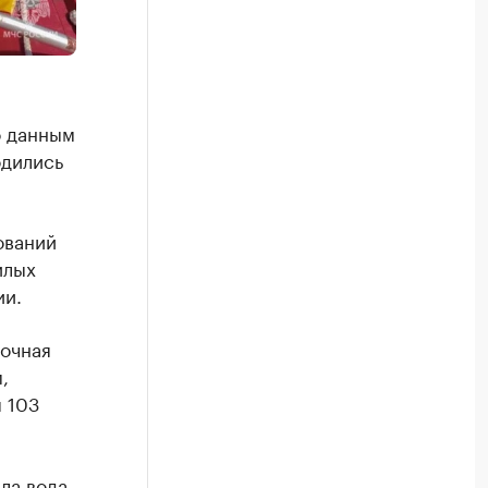
о данным
одились
ований
илых
и.
дочная
,
 103
ла вода.