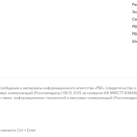
Ре
Зн
Са
РБ
РБ
Шк
ения и материалы информационного агентства «РБК» (свидетельство о 
овых коммуникаций (Роскомнадзор) 09.12.2015 за номером ИА №ФС77-63848) 
 связи, информационных технологий и массовых коммуникаций (Роскомнадз
нажмите Ctrl + Enter