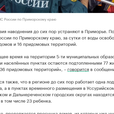
ЧС России по Приморскому краю
вия наводнения до сих пор устраняют в Приморье. П
оссии по Приморскому краю, за сутки от воды освоб
домов и 16 придомовых территорий.
ящее время на территории 5-ти муниципальных образ
ти населённых пунктах остаются подтопленными 77 ж
336 придомовых территорий», –
говорится
в сообщени
я также, что в регионе до сих пор работает одна ло
, а в пунктах временного размещения в Уссурийском
ком и Дальнереченском городских округах находятся
 в том числе 23 ребенка.
о, продолжается просушка домов, из которых уже уш