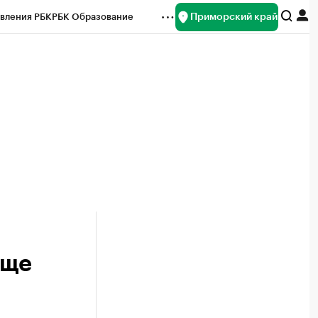
Приморский край
вления РБК
РБК Образование
редитные рейтинги
Франшизы
нсы
Рынок наличной валюты
еще