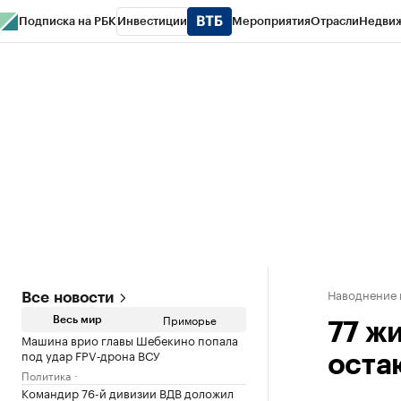
Подписка на РБК
Инвестиции
Мероприятия
Отрасли
Недви
РБК Курсы
РБК Life
Тренды
Визионеры
Национальные проекты
Горо
Газета
Спецпроекты СПб
Конференции СПб
Спецпроекты
Проверк
Наводнение 
Все новости
Приморье
Весь мир
77 ж
Машина врио главы Шебекино попала
под удар FPV‑дрона ВСУ
оста
Политика
Командир 76-й дивизии ВДВ доложил