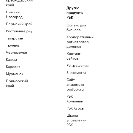
край
Другие
Нижний
продукты
Новгород
РБК
Пермский край
Облако для
бизнеса
Ростов-на-Дону
Корпоративный
Татарстан
регистратор
Тюмень
доменов
Черноземье
Хостинг
сайтов
Кавказ
Рег.решения
Карелия
Знакомства
Мурманск
Сайт
Приморский
знакомств
край
podbor.ru
РБК
Компании
РБК Курсы
Школа
управления
РБК