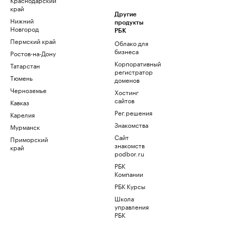
край
Другие
Нижний
продукты
Новгород
РБК
Пермский край
Облако для
бизнеса
Ростов-на-Дону
Корпоративный
Татарстан
регистратор
Тюмень
доменов
Черноземье
Хостинг
сайтов
Кавказ
Рег.решения
Карелия
Знакомства
Мурманск
Сайт
Приморский
знакомств
край
podbor.ru
РБК
Компании
РБК Курсы
Школа
управления
РБК