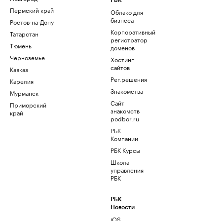
РБК
Пермский край
Облако для
бизнеса
Ростов-на-Дону
Корпоративный
Татарстан
регистратор
Тюмень
доменов
Черноземье
Хостинг
сайтов
Кавказ
Рег.решения
Карелия
Знакомства
Мурманск
Сайт
Приморский
знакомств
край
podbor.ru
РБК
Компании
РБК Курсы
Школа
управления
РБК
РБК
Новости
iOS