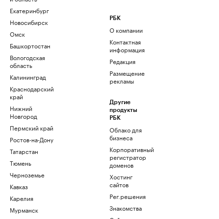
Екатеринбург
РБК
Новосибирск
О компании
Омск
Контактная
Башкортостан
информация
Вологодская
Редакция
область
Размещение
Калининград
рекламы
Краснодарский
край
Другие
Нижний
продукты
Новгород
РБК
Пермский край
Облако для
бизнеса
Ростов-на-Дону
Корпоративный
Татарстан
регистратор
Тюмень
доменов
Черноземье
Хостинг
сайтов
Кавказ
Рег.решения
Карелия
Знакомства
Мурманск