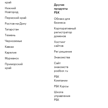
край
Другие
Нижний
продукты
Новгород
РБК
Пермский край
Облако для
бизнеса
Ростов-на-Дону
Корпоративный
Татарстан
регистратор
Тюмень
доменов
Черноземье
Хостинг
сайтов
Кавказ
Рег.решения
Карелия
Знакомства
Мурманск
Сайт
Приморский
знакомств
край
podbor.ru
РБК
Компании
РБК Курсы
Школа
управления
РБК