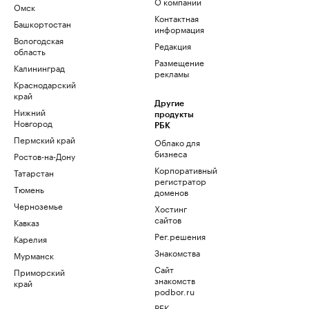
О компании
Омск
Контактная
Башкортостан
информация
Вологодская
Редакция
область
Размещение
Калининград
рекламы
Краснодарский
край
Другие
Нижний
продукты
Новгород
РБК
Пермский край
Облако для
бизнеса
Ростов-на-Дону
Корпоративный
Татарстан
регистратор
Тюмень
доменов
Черноземье
Хостинг
сайтов
Кавказ
Рег.решения
Карелия
Знакомства
Мурманск
Сайт
Приморский
знакомств
край
podbor.ru
РБК