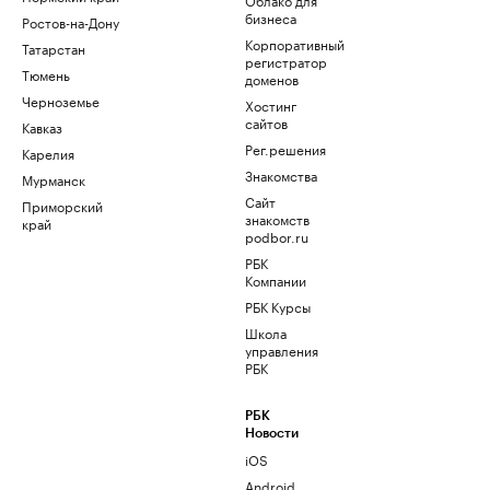
бизнеса
Ростов-на-Дону
Корпоративный
Татарстан
регистратор
Тюмень
доменов
Черноземье
Хостинг
сайтов
Кавказ
Рег.решения
Карелия
Знакомства
Мурманск
Сайт
Приморский
знакомств
край
podbor.ru
РБК
Компании
РБК Курсы
Школа
управления
РБК
РБК
Новости
iOS
Android