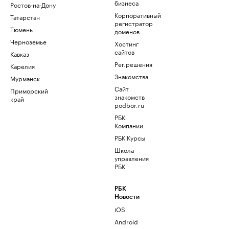
бизнеса
Ростов-на-Дону
Корпоративный
Татарстан
регистратор
Тюмень
доменов
Черноземье
Хостинг
сайтов
Кавказ
Рег.решения
Карелия
Знакомства
Мурманск
Сайт
Приморский
знакомств
край
podbor.ru
РБК
Компании
РБК Курсы
Школа
управления
РБК
РБК
Новости
iOS
Android