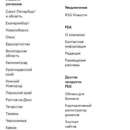
регионов
Уведомления
Санкт-Петербург
RSS Новости
и область
Екатеринбург
РБК
Новосибирск
О компании
Омск
Контактная
Башкортостан
информация
Вологодская
Редакция
область
Размещение
Калининград
рекламы
Краснодарский
край
Другие
Нижний
продукты
Новгород
РБК
Пермский край
Облако для
бизнеса
Ростов-на-Дону
Корпоративный
Татарстан
регистратор
Тюмень
доменов
Черноземье
Хостинг
сайтов
Кавказ