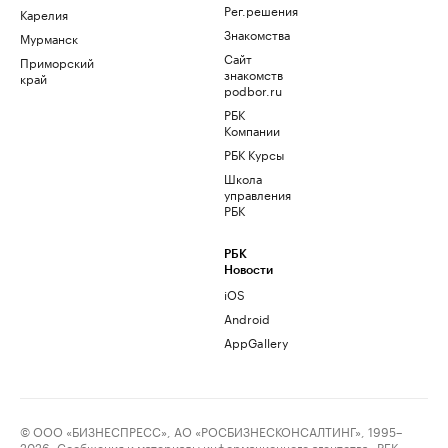
Рег.решения
Карелия
Знакомства
Мурманск
Сайт
Приморский
знакомств
край
podbor.ru
РБК
Компании
РБК Курсы
Школа
управления
РБК
РБК
Новости
iOS
Android
AppGallery
© ООО «БИЗНЕСПРЕСС», АО «РОСБИЗНЕСКОНСАЛТИНГ», 1995–
2026. Сообщения и материалы информационного агентства «РБК»