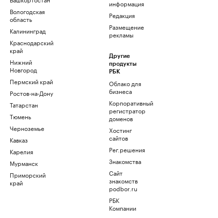
информация
Вологодская
Редакция
область
Размещение
Калининград
рекламы
Краснодарский
край
Другие
Нижний
продукты
Новгород
РБК
Пермский край
Облако для
бизнеса
Ростов-на-Дону
Корпоративный
Татарстан
регистратор
Тюмень
доменов
Черноземье
Хостинг
сайтов
Кавказ
Рег.решения
Карелия
Знакомства
Мурманск
Сайт
Приморский
знакомств
край
podbor.ru
РБК
Компании